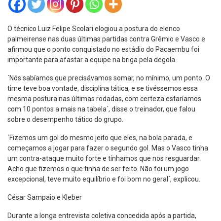
O técnico Luiz Felipe Scolari elogiou a postura do elenco
palmeirense nas duas últimas partidas contra Grêmio e Vasco e
afirmou que o ponto conquistado no estádio do Pacaembu foi
importante para afastar a equipe na briga pela degola.
´Nós sabíamos que precisávamos somar, no mínimo, um ponto. O
time teve boa vontade, disciplina tática, e se tivéssemos essa
mesma postura nas últimas rodadas, com certeza estaríamos
com 10 pontos a mais na tabela´, disse o treinador, que falou
sobre o desempenho tático do grupo.
´Fizemos um gol do mesmo jeito que eles, na bola parada, e
começamos a jogar para fazer o segundo gol. Mas o Vasco tinha
um contra-ataque muito forte e tínhamos que nos resguardar.
Acho que fizemos o que tinha de ser feito. Não foi um jogo
excepcional, teve muito equilíbrio e foi bom no geral´, explicou.
César Sampaio e Kleber
Durante a longa entrevista coletiva concedida após a partida,