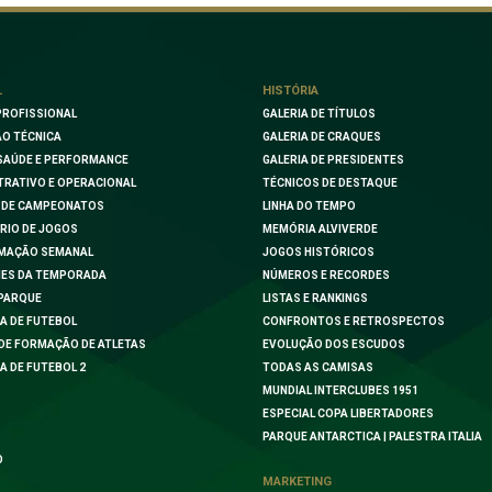
L
HISTÓRIA
PROFISSIONAL
GALERIA DE TÍTULOS
O TÉCNICA
GALERIA DE CRAQUES
SAÚDE E PERFORMANCE
GALERIA DE PRESIDENTES
TRATIVO E OPERACIONAL
TÉCNICOS DE DESTAQUE
 DE CAMPEONATOS
LINHA DO TEMPO
RIO DE JOGOS
MEMÓRIA ALVIVERDE
MAÇÃO SEMANAL
JOGOS HISTÓRICOS
ES DA TEMPORADA
NÚMEROS E RECORDES
PARQUE
LISTAS E RANKINGS
A DE FUTEBOL
CONFRONTOS E RETROSPECTOS
DE FORMAÇÃO DE ATLETAS
EVOLUÇÃO DOS ESCUDOS
A DE FUTEBOL 2
TODAS AS CAMISAS
MUNDIAL INTERCLUBES 1951
ESPECIAL COPA LIBERTADORES
PARQUE ANTARCTICA | PALESTRA ITALIA
O
MARKETING