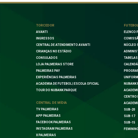
TORCEDOR
FUTEBO
AVANTI
ELENCO 
INGRESSOS
COMISSÃ
CENTRAL DE ATENDIMENTO AVANTI
NÚCLEO 
CRIANÇAS NO ESTÁDIO
ADMINIS
CONSULADOS
TABELAS
LOJA PALMEIRAS STORE
CALENDÁ
PALMEIRAS PAY
PROGRA
EXPERIÊNCIAS PALMEIRAS
UNIFORM
ACADEMIA DE FUTEBOL | ESCOLA OFICIAL
NUBANK 
TOUR DO NUBANK PARQUE
ACADEMI
CENTRO 
CENTRAL DE MÍDIA
ACADEMI
TV PALMEIRAS
SUB-20
APP PALMEIRAS
SUB-17
FACEBOOK PALMEIRAS
SUB-15
INSTAGRAM PALMEIRAS
FEMININ
X PALMEIRAS