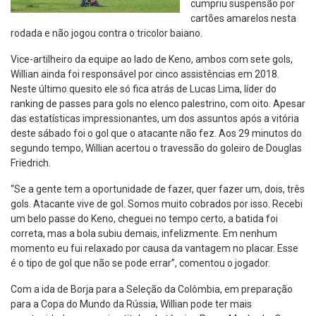
cumpriu suspensão por
cartões amarelos nesta
rodada e não jogou contra o tricolor baiano.
Vice-artilheiro da equipe ao lado de Keno, ambos com sete gols,
Willian ainda foi responsável por cinco assistências em 2018.
Neste último quesito ele só fica atrás de Lucas Lima, líder do
ranking de passes para gols no elenco palestrino, com oito. Apesar
das estatísticas impressionantes, um dos assuntos após a vitória
deste sábado foi o gol que o atacante não fez. Aos 29 minutos do
segundo tempo, Willian acertou o travessão do goleiro de Douglas
Friedrich.
“Se a gente tem a oportunidade de fazer, quer fazer um, dois, três
gols. Atacante vive de gol. Somos muito cobrados por isso. Recebi
um belo passe do Keno, cheguei no tempo certo, a batida foi
correta, mas a bola subiu demais, infelizmente. Em nenhum
momento eu fui relaxado por causa da vantagem no placar. Esse
é o tipo de gol que não se pode errar”, comentou o jogador.
Com a ida de Borja para a Seleção da Colômbia, em preparação
para a Copa do Mundo da Rússia, Willian pode ter mais