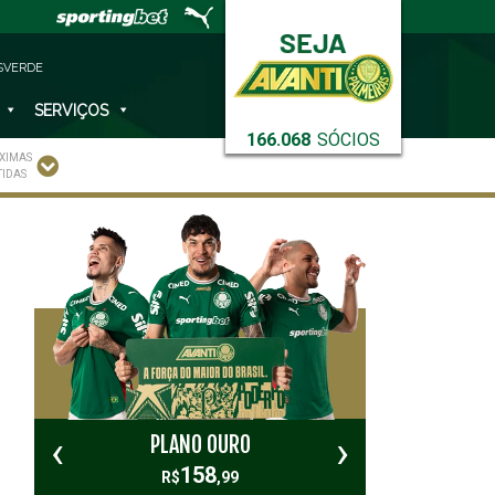
SVERDE
SERVIÇOS
166.068
SÓCIOS
XIMAS
TIDAS
‹
›
PLANO OURO
PL
158
R$
,99