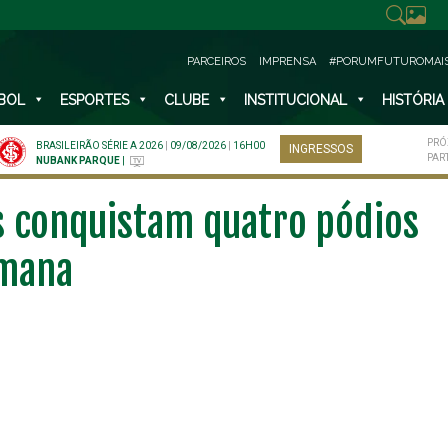
PARCEIROS
IMPRENSA
#PORUMFUTUROMAI
BOL
ESPORTES
CLUBE
INSTITUCIONAL
HISTÓRIA
PRÓ
BRASILEIRÃO SÉRIE A 2026
|
09/08/2026
|
16H00
INGRESSOS
PAR
NUBANK PARQUE
|
s conquistam quatro pódios
emana
NO ESPECIAL
PLANO PRATA SUPERIOR
23
85
R$
,01
R$
,52