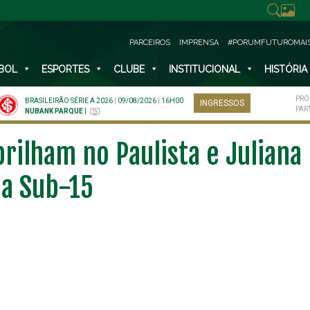
PARCEIROS
IMPRENSA
#PORUMFUTUROMAI
BOL
ESPORTES
CLUBE
INSTITUCIONAL
HISTÓRIA
PRÓ
BRASILEIRÃO SÉRIE A 2026
|
09/08/2026
|
16H00
INGRESSOS
PAR
NUBANK PARQUE
|
rilham no Paulista e Juliana
ia Sub-15
NO ESPECIAL
PLANO PRATA SUPERIOR
23
85
R$
,01
R$
,52