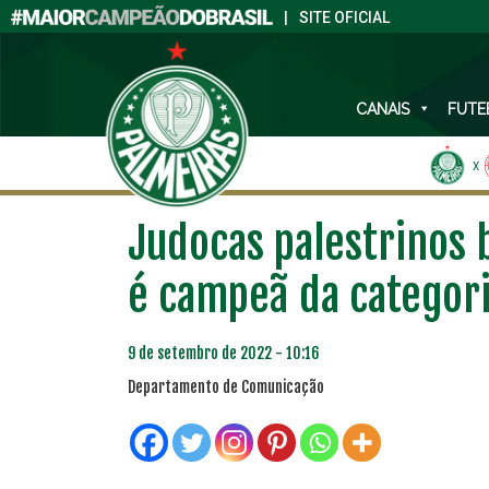
|
SITE OFICIAL
CANAIS
FUTE
X
Judocas palestrinos b
é campeã da categor
9 de setembro de 2022 - 10:16
Departamento de Comunicação
PLANO PRATA
PLA
46
R$
,04