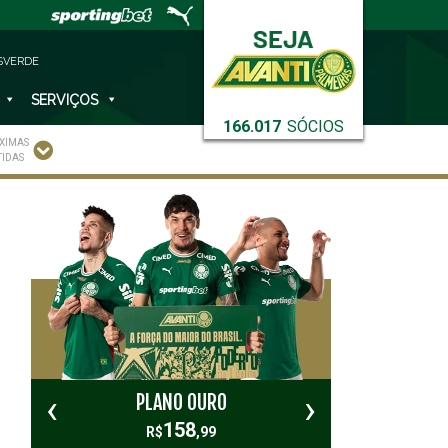
SVERDE
SERVIÇOS
166.017
SÓCIOS
XIMAS
TIDAS
‹
›
PLANO OURO
PL
158
R$
,99