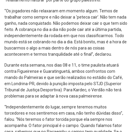
“relaxamento natural” por parte do grupo palestrino.
“Os jogadores não relaxaram em momento algum. Temos de
trabalhar como sempre e não deixar a ‘peteca cair’. Não tem nada
ganho, nada conquistado. Não podemos deixar cair o que tem sido
feito. A cobrança no dia a dia não pode cair até a última partida,
independentemente da rodada em que nos classificarmos. Todo
mundo está se cobrando no dia a dia. Está bonito, mas é a hora de
buscarmos o algo a mais dentro de nós para as coisas
acontecerem e termos tranquilidade até o final”, declarou.
Durante esta semana, nos dias 08 e 11, o time paulista atuará
contra Figueirense e Guaratinguetá, ambos confrontos com
mando do Palmeiras e que serão realizados no estádio do Café,
em Londrina-PR, devido à punição imposta pelo STJD (Superior
Tribunal de Justiça Desportiva). Para Kardec, o Verdão não terá
problemas para se adaptar à nova casa palmeirense.
“Independentemente do lugar, sempre teremos muitos
torcedores e nos sentiremos em casa, não tenho dúvidas disso”,
falou. “Nós teremos o fator torcida porque ela sempre nos
acompanha. O fator principal é o campo. Quando falamos fator
casa, sabemos que no Pacaembu o campo tem qualidade. Se o