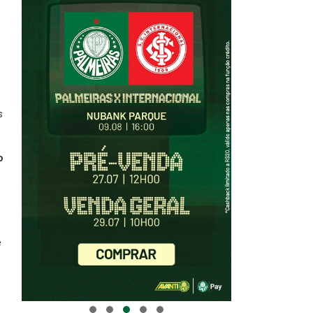
s
o
e