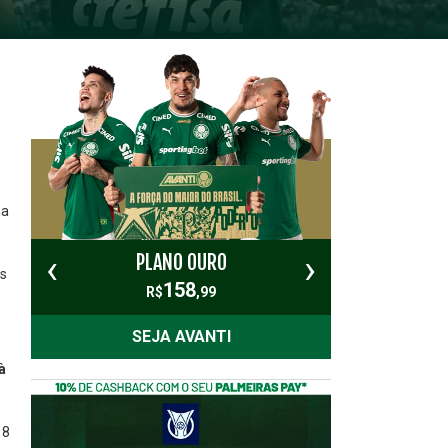
na
‹
›
PLANO OURO
PL
es
158
R$
,99
SEJA AVANTI
à
18