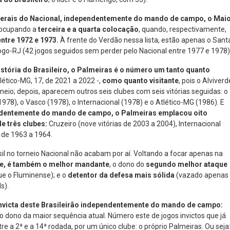
 gerais do Nacional, independentemente do mando de campo, o Mai
 ocupando a
terceira e a quarta colocação
, quando, respectivamente,
entre 1972 e 1973.
À frente do Verdão nessa lista, estão apenas o Sant
fogo-RJ (42 jogos seguidos sem perder pelo Nacional entre 1977 e 1978)
história do Brasileiro, o Palmeiras é o número um tanto quanto
lético-MG, 17, de 2021 a 2022 -,
como quanto visitante
, pois o Alviverd
eio; depois, aparecem outros seis clubes com seis vitórias seguidas: o
978), o Vasco (1978), o Internacional (1978) e o Atlético-MG (1986). E
dentemente do mando de campo, o Palmeiras emplacou oito
de três clubes:
Cruzeiro (nove vitórias de 2003 a 2004), Internacional
s de 1963 a 1964.
sil no torneio Nacional não acabam por aí. Voltando a focar apenas na
nte, é também o melhor mandante
, o dono do
segundo melhor ataque
e o Fluminense); e o
detentor da defesa mais sólida
(vazado apenas
s).
invicta deste Brasileirão independentemente do mando de campo:
 o dono da maior sequência atual. Número este de jogos invictos que já
 a 2ª e a 14ª rodada, por um único clube: o próprio Palmeiras. Ou seja