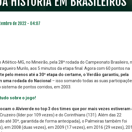
UA HISTÓRIA EM BRASILEIROS
tembro de 2022 - 04:07
o Atlético-MG, no Mineirão, pela 28ª rodada do Campeonato Brasileiro, 
 zagueiro Murilo, aos 5 minutos da etapa final. Agora com 60 pontos na
 pelo menos até a 30ª etapa do certame, o Verdão garantiu, pela
NO ESPECIAL
PLANO PRATA SUPERIOR
 em uma rodada do Nacional
– isso somando todas as suas participaçõ
23
85
R$
,01
R$
,52
 sistema de pontos corridos, em 2003.
e tudo sobre o jogo!
ocam o Alviverde no top 3 dos times que por mais vezes estiveram 
Cruzeiro (líder por 109 vezes) e do Corinthians (131). Além das 22
ndo até 30ª, garantida de forma antecipada), o Palmeiras também foi
es), em 2008 (duas vezes), em 2009 (17 vezes), em 2016 (29 vezes), 20