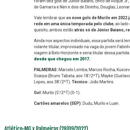
foram dez gols de Júnior Baiano, cinco de Roque Jr.,
de Gamarra e Nen e dois de Dininho, Douglas, Leona
Vale lembrar que
os nove gols de Murilo em 2022 
rede em uma única temporada pelo clube
, ao lad
quesito, ambos estão
atrás só de Júnior Baiano, r
Ainda nos aspectos individuais, essa partida será l
volante titular, improvisado na vaga do jovem Fabin
viagem à Belo Horizonte e seria titular dessa partida
desde que chegou em 2017.
PALMEIRAS:
Marcelo Lomba; Marcos Rocha, Kuscevic,
Scarpa (Bruno Tabata, aos 18’/2ºT); Mayke (Gustavo 
Lopes, aos 38’/2ºT).
Técnico:
João Martins.
Gol:
Murilo (5’/2ºT) (0-1).
Cartões amarelos (SEP):
Dudu, Murilo e Luan.
Atlético-MG x Palmeiras (28/09/2022)