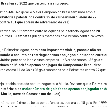
 Brasileirão 2022 que pertencia a si próprio.
lético-MG.
No geral, o Maior Campeão do Brasil tem uma ampla
40 vitórias palestrinos contra 29 do clube mineiro, além de 22
ontra 101 que sofreu do adversário da vez)
.
strina: no 65ª embate entre as equipes pelo torneio, agora são
28
 e outros 13 empates
(80 gols marcados pelo Verdão contra 74 vezes
, o Palmeiras agora,
com essa importante vitória, passa a não ter
quando o assunto se restringe apenas aos jogos disputados entre a
vitórias para cada lado e cinco empates – o Verdão marcou 32 gols e
 times no Mineirão apenas por jogos do Campeonato Brasileiro:
verde contra 11 do Galo (26 gols marcados pelo Palmeiras contra 27 que
leja ter sido anotado por um zagueiro, o Murilo, fez com que
o Palmeira
história: o de
maior número de gols feitos apenas por jogadores d
 Murilo, nove de Gómez e um de Luan).
 número máximo de bolas por defensores, que era de 18 gols. Em 1999