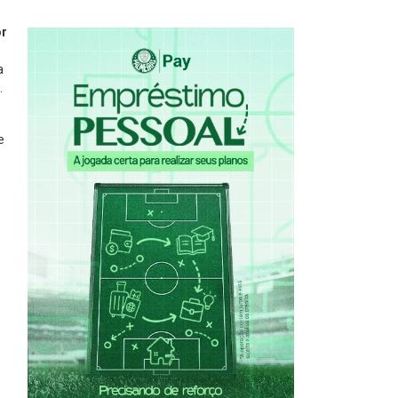
or
a
.
e
: