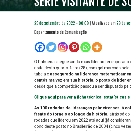
SÉRIE VISITANTE DE S
29 de setembro de 2022 - 00:09
| Atualizado em
29 de se
Departamento de Comunicação
O Palmeiras segue ainda mais líder ao ter superado 
noite desta quarta-feira (28), com gol marcado pelo
tabela e
assegurado na liderança matematicamente
PLANO PRATA
PLA
centésima vez em sua história, o posto de líder
46
R$
,04
desde que a competição passou a ser disputado pelo
Clique aqui para ver a ficha técnica, estatísticas 
As 100 rodadas de lideranças palmeirenses já col
frente do torneio ao longo da história,
atrás só do 
rodadas que liderou em 2022 até aqui (já considera
dono deste posto no Brasileirão de 2004 (cinco vez