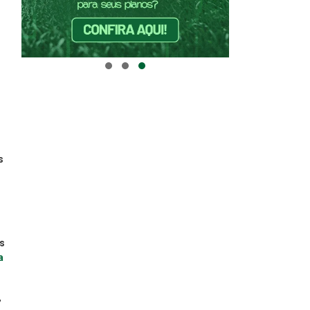
s
s
a
,