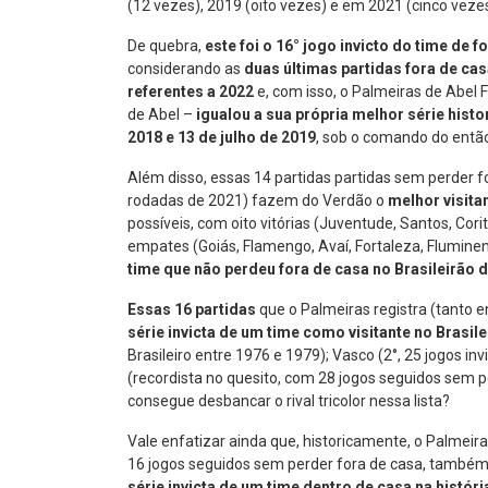
(12 vezes), 2019 (oito vezes) e em 2021 (cinco vezes
De quebra,
este foi o 16° jogo invicto do time de
considerando as
duas últimas partidas fora de cas
referentes a 2022
e, com isso, o Palmeiras de Abel
de Abel –
igualou a sua própria melhor série hist
2018 e 13 de julho de 2019
, sob o comando do então 
Além disso, essas 14 partidas partidas sem perder f
rodadas de 2021) fazem do Verdão o
melhor visita
possíveis, com oito vitórias (Juventude, Santos, Cori
empates (Goiás, Flamengo, Avaí, Fortaleza, Fluminens
time que não perdeu fora de casa no Brasileirão d
Essas 16 partidas
que o Palmeiras registra (tanto 
série invicta de um time como visitante
no Brasile
Brasileiro entre 1976 e 1979); Vasco (2°, 25 jogos in
(recordista no quesito, com 28 jogos seguidos sem p
consegue desbancar o rival tricolor nessa lista?
Vale enfatizar ainda que, historicamente, o Palmeira
16 jogos seguidos sem perder fora de casa, també
série invicta de um time dentro de casa na históri