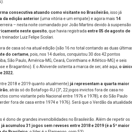
).
 forma consecutiva atuando como visitante no Brasileirão
, isso já
a da edição anterior
(uma vitória e um empate) e agora mais
14
 Ferreira – nesta noite comandado por João Martins devido à suspensão
oricamente neste quesito
, que havia registrada
entre 05 de agosto de
treinador Luiz Felipe Scolari.
ora de casa só na atual edição (são 16 no total contando as duas última
nte do certame
, pois, nos 14 duelos, conquistou 30 dos 42 pontos
tiba, São Paulo, América-MG, Ceará, Corinthians e Atlético-MG) e seis
e e Bragantino). E o Alviverde ostenta a marca de ser, até aqui,
o únic
e 2022.
entre 2018 e 2019 quanto atualmente)
já representam a quarta maior
irão
, atrás só do Botafogo-RJ (3°, 22 jogos invictos fora de casa no
victos como visitante pelo Nacional entre 1976 e 1978); e do São Paulo
erder fora de casa entre 1974 e 1976). Será que o Verdão da atualidad
s é dono de grandes invencibilidades no Brasileirão. Além de repetir os
m
já acumulou 31 jogos sem reveses entre 2018 e 2019 (é a 5ª maior
a do Brasileiro
; o líder é o Flamengo, com 53).