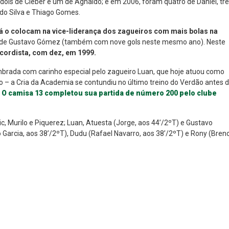
 dois de Cléber e um de Agnaldo; e em 2006, foram quatro de Daniel, tr
rdo Silva e Thiago Gomes.
já o colocam na vice-liderança dos zagueiros com mais bolas na
o de Gustavo Gómez (também com nove gols neste mesmo ano). Neste
ecordista, com dez, em 1999.
embrada com carinho especial pelo zagueiro Luan, que hoje atuou como
ho – a Cria da Academia se contundiu no último treino do Verdão antes 
.
O camisa 13 completou sua partida de número 200 pelo clube
 Murilo e Piquerez; Luan, Atuesta (Jorge, aos 44’/2ºT) e Gustavo
Garcia, aos 38’/2ºT), Dudu (Rafael Navarro, aos 38’/2ºT) e Rony (Bren