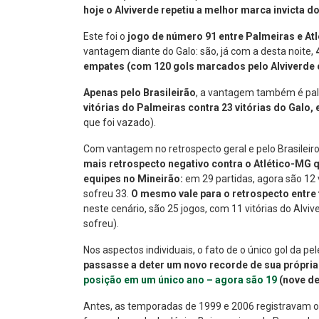
hoje o Alviverde repetiu a melhor marca invicta do
Este foi o
jogo de número 91 entre Palmeiras e At
vantagem diante do Galo: são, já com a desta noite,
empates (com 120 gols marcados pelo Alviverde c
Apenas pelo Brasileirão
, a vantagem também é pale
vitórias do Palmeiras contra 23 vitórias do Galo,
que foi vazado).
Com vantagem no retrospecto geral e pelo Brasileiro
mais retrospecto negativo contra o Atlético-MG 
equipes no Mineirão:
em 29 partidas, agora são 12 
sofreu 33.
O mesmo vale para o retrospecto entre
neste cenário, são 25 jogos, com 11 vitórias do Alvi
sofreu).
Nos aspectos individuais, o fato de o único gol da pe
passasse a deter um novo recorde de sua própria 
posição em um único ano – agora são 19
(nove de
Antes, as temporadas de 1999 e 2006 registravam o