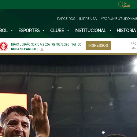
PARCEIROS
IMPRENSA
#PORUMFUTUROMAI
BOL
ESPORTES
CLUBE
INSTITUCIONAL
HISTÓRIA
PRÓ
BRASILEIRÃO SÉRIE A 2026
|
09/08/2026
|
16H00
INGRESSOS
PAR
NUBANK PARQUE
|