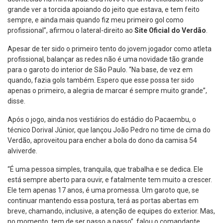
grande ver a torcida apoiando do jeito que estava, e tem feito
sempre, e ainda mais quando fiz meu primeiro gol como
profissional”, afirmou o lateral-direito ao
Site Oficial do Verdão
.
Apesar de ter sido o primeiro tento do jovem jogador como atleta
profissional, balançar as redes não é uma novidade tão grande
para o garoto do interior de São Paulo. “Na base, de vez em
quando, fazia gols também. Espero que esse possa ter sido
apenas o primeiro, a alegria de marcar é sempre muito grande”,
disse.
Após o jogo, ainda nos vestiários do estádio do Pacaembu, o
técnico Dorival Júnior, que lançou João Pedro no time de cima do
Verdão, aproveitou para encher a bola do dono da camisa 54
alviverde.
“É uma pessoa simples, tranquila, que trabalha e se dedica. Ele
está sempre aberto para ouvir, e fatalmente tem muito a crescer.
Ele tem apenas 17 anos, é uma promessa. Um garoto que, se
continuar mantendo essa postura, terá as portas abertas em
breve, chamando, inclusive, a atenção de equipes do exterior. Mas,
no momento, tem de ser passo a passo”, falou o comandante.