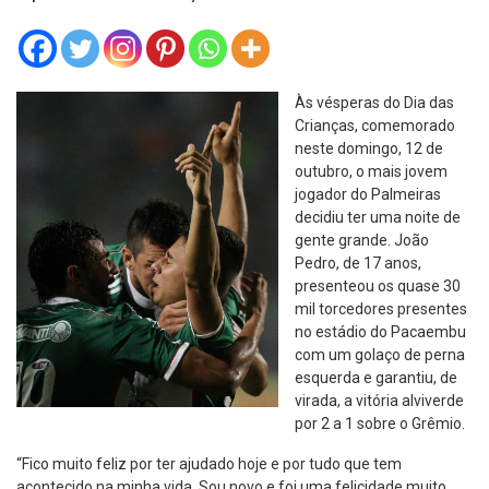
Às vésperas do Dia das
Crianças, comemorado
neste domingo, 12 de
outubro, o mais jovem
jogador do Palmeiras
decidiu ter uma noite de
gente grande. João
Pedro, de 17 anos,
presenteou os quase 30
mil torcedores presentes
no estádio do Pacaembu
com um golaço de perna
esquerda e garantiu, de
virada, a vitória alviverde
por 2 a 1 sobre o Grêmio.
“Fico muito feliz por ter ajudado hoje e por tudo que tem
acontecido na minha vida. Sou novo e foi uma felicidade muito