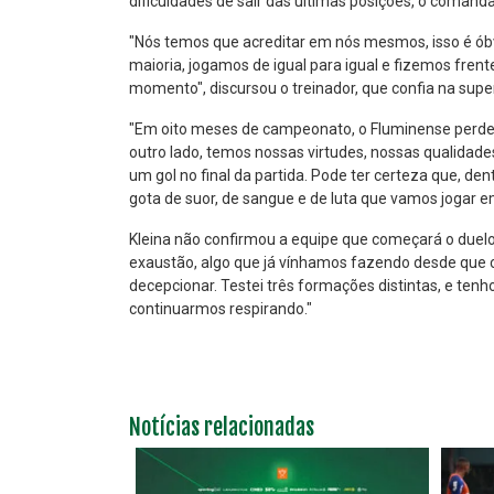
dificuldades de sair das últimas posições, o comand
"Nós temos que acreditar em nós mesmos, isso é óbv
maioria, jogamos de igual para igual e fizemos fre
momento", discursou o treinador, que confia na supe
"Em oito meses de campeonato, o Fluminense perdeu 
outro lado, temos nossas virtudes, nossas qualidade
um gol no final da partida. Pode ter certeza que, d
gota de suor, de sangue e de luta que vamos jogar e
Kleina não confirmou a equipe que começará o duelo 
exaustão, algo que já vínhamos fazendo desde que c
decepcionar. Testei três formações distintas, e te
continuarmos respirando."
Notícias relacionadas