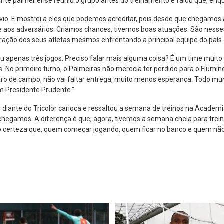
ante palmeirense reuniu o grupo antes do treinamento e falou que, enqu
io. E mostrei a eles que podemos acreditar, pois desde que chegamos a
nte aos adversários. Criamos chances, tivemos boas atuações. São nes
ração dos seus atletas mesmos enfrentando a principal equipe do país.
apenas três jogos. Preciso falar mais alguma coisa? É um time muito e
s. No primeiro turno, o Palmeiras não merecia ter perdido para o Flumin
entro de campo, não vai faltar entrega, muito menos esperança. Todo m
m Presidente Prudente."
diante do Tricolor carioca e ressaltou a semana de treinos na Academia
hegamos. A diferença é que, agora, tivemos a semana cheia para treina
nho certeza que, quem começar jogando, quem ficar no banco e quem nã