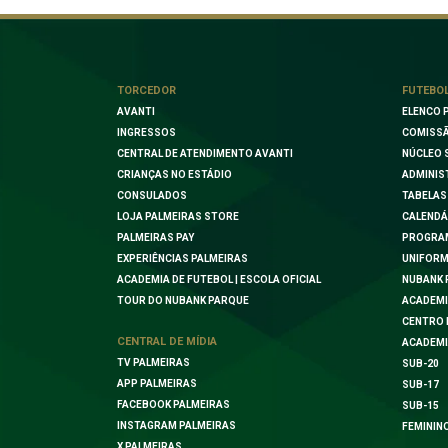
TORCEDOR
FUTEBO
AVANTI
ELENCO 
INGRESSOS
COMISSÃ
CENTRAL DE ATENDIMENTO AVANTI
NÚCLEO 
CRIANÇAS NO ESTÁDIO
ADMINIS
CONSULADOS
TABELAS
LOJA PALMEIRAS STORE
CALENDÁ
PALMEIRAS PAY
PROGRA
EXPERIÊNCIAS PALMEIRAS
UNIFORM
ACADEMIA DE FUTEBOL | ESCOLA OFICIAL
NUBANK 
TOUR DO NUBANK PARQUE
ACADEMI
CENTRO 
CENTRAL DE MÍDIA
ACADEMI
TV PALMEIRAS
SUB-20
APP PALMEIRAS
SUB-17
FACEBOOK PALMEIRAS
SUB-15
INSTAGRAM PALMEIRAS
FEMININ
X PALMEIRAS