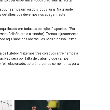
anto tiver esperança, todos precisam acreditar.
qui, fizemos um ou dois jogos ruins. Na grande
ses detalhes que devemos nos apegar neste
quilibrado em todas as posições", apontou. "Por
ense (Felipão era o treinador). Tomou injustamente
undo aqui sabe dos obstáculos. Mas é nossa última
 de Futebol. "Fizemos três coletivos e treinamos à
r. Não será por falta de trabalho que vamos
o for relacionado, estará torcendo como nunca para