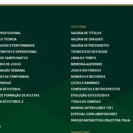
L
HISTÓRIA
PROFISSIONAL
GALERIA DE TÍTULOS
O TÉCNICA
GALERIA DE CRAQUES
SAÚDE E PERFORMANCE
GALERIA DE PRESIDENTES
TRATIVO E OPERACIONAL
TÉCNICOS DE DESTAQUE
 DE CAMPEONATOS
LINHA DO TEMPO
RIO DE JOGOS
MEMÓRIA ALVIVERDE
MAÇÃO SEMANAL
JOGOS HISTÓRICOS
ES DA TEMPORADA
NÚMEROS E RECORDES
PARQUE
LISTAS E RANKINGS
A DE FUTEBOL
CONFRONTOS E RETROSPECTOS
DE FORMAÇÃO DE ATLETAS
EVOLUÇÃO DOS ESCUDOS
A DE FUTEBOL 2
TODAS AS CAMISAS
MUNDIAL INTERCLUBES 1951
ESPECIAL COPA LIBERTADORES
PARQUE ANTARCTICA | PALESTRA ITALIA
O
MARKETING