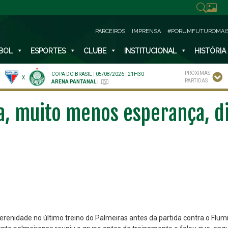
PARCEIROS
IMPRENSA
#PORUMFUTUROMAI
BOL
ESPORTES
CLUBE
INSTITUCIONAL
HISTÓRIA
PRÓXIMAS
COPA DO BRASIL
|
05/08/2026
|
21H30
X
PARTIDAS
ARENA PANTANAL
|
ga, muito menos esperança, di
serenidade no último treino do Palmeiras antes da partida contra o Flu