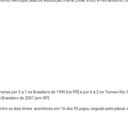
ninho; Henrique, Marcos Assunção, Patrik (João Vitor) e Fernandinho; O
ense por 5 a 1 no Brasileiro de 1996 [no PR] e por 6 a 2 no Torneio Rio
o Brasileiro de 2001 [em SP].
ntre os dois times: aconteceu em 16 dos 95 jogos, seguido pelo placar d