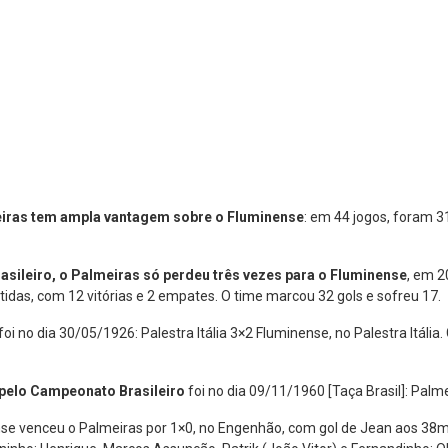
eiras tem ampla vantagem sobre o Fluminense
: em 44 jogos, foram 3
ileiro, o Palmeiras só perdeu três vezes para o Fluminense
, em 2
tidas, com 12 vitórias e 2 empates. O time marcou 32 gols e sofreu 17.
foi no dia 30/05/1926: Palestra Itália 3×2 Fluminense, no Palestra Itália. 
s pelo Campeonato Brasileiro
foi no dia 09/11/1960 [Taça Brasil]: Pal
nse venceu o Palmeiras por 1×0, no Engenhão, com gol de Jean aos 38