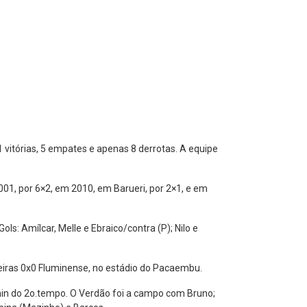
1 vitórias, 5 empates e apenas 8 derrotas. A equipe
001, por 6×2, em 2010, em Barueri, por 2×1, e em
Gols: Amílcar, Melle e Ebraico/contra (P); Nilo e
meiras 0x0 Fluminense, no estádio do Pacaembu.
min do 2o.tempo. O Verdão foi a campo com Bruno;