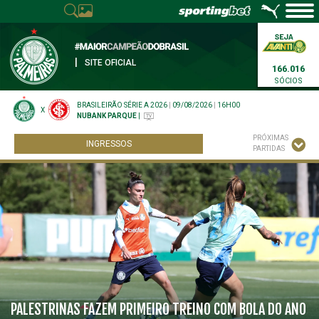
|
SITE OFICIAL
166.016
SÓCIOS
BRASILEIRÃO SÉRIE A 2026
|
09/08/2026
|
16H00
X
NUBANK PARQUE
|
PRÓXIMAS
INGRESSOS
PARTIDAS
PALESTRINAS FAZEM PRIMEIRO TREINO COM BOLA DO ANO