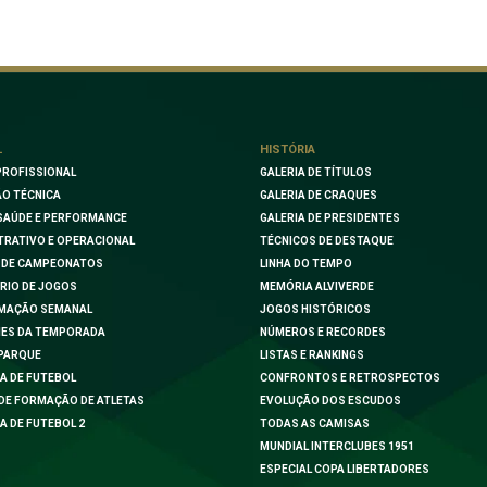
L
HISTÓRIA
PROFISSIONAL
GALERIA DE TÍTULOS
O TÉCNICA
GALERIA DE CRAQUES
SAÚDE E PERFORMANCE
GALERIA DE PRESIDENTES
TRATIVO E OPERACIONAL
TÉCNICOS DE DESTAQUE
 DE CAMPEONATOS
LINHA DO TEMPO
RIO DE JOGOS
MEMÓRIA ALVIVERDE
MAÇÃO SEMANAL
JOGOS HISTÓRICOS
ES DA TEMPORADA
NÚMEROS E RECORDES
PARQUE
LISTAS E RANKINGS
A DE FUTEBOL
CONFRONTOS E RETROSPECTOS
DE FORMAÇÃO DE ATLETAS
EVOLUÇÃO DOS ESCUDOS
A DE FUTEBOL 2
TODAS AS CAMISAS
MUNDIAL INTERCLUBES 1951
ESPECIAL COPA LIBERTADORES