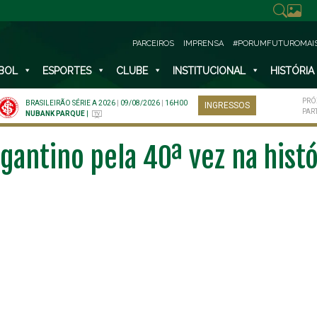
PARCEIROS
IMPRENSA
#PORUMFUTUROMAI
BOL
ESPORTES
CLUBE
INSTITUCIONAL
HISTÓRIA
PRÓ
BRASILEIRÃO SÉRIE A 2026
|
09/08/2026
|
16H00
INGRESSOS
PAR
NUBANK PARQUE
|
antino pela 40ª vez na histó