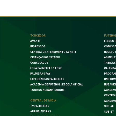
TORCEDOR
FUTEBO
AVANTI
ELENCO 
INGRESSOS
COMISSÃ
CENTRAL DE ATENDIMENTO AVANTI
NÚCLEO 
CRIANÇAS NO ESTÁDIO
ADMINIS
CONSULADOS
TABELAS
LOJA PALMEIRAS STORE
CALENDÁ
PALMEIRAS PAY
PROGRA
EXPERIÊNCIAS PALMEIRAS
UNIFORM
ACADEMIA DE FUTEBOL | ESCOLA OFICIAL
NUBANK 
TOUR DO NUBANK PARQUE
ACADEMI
CENTRO 
CENTRAL DE MÍDIA
ACADEMI
TV PALMEIRAS
SUB-20
APP PALMEIRAS
SUB-17