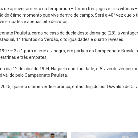
 de aproveitamento na temporada – foram três jogos e três vitórias –
 do ótimo momento que vive dentro de campo. Será a 40ª vez que o time
ove empates e apenas oito derrotas.
peonato Paulista, como no caso do duelo deste domingo (28), a vanta
tadual, 14 triunfos do Verdão, oito igualdades e quatro reveses.
997 – 2 a 1 para o time alvinegro, em partida do Campeonato Brasileir
estrinas e três empates.
o dia 12 de abril de 1994. Naquela oportunidade, o Alviverde venceu por
foi válido pelo Campeonato Paulista.
15, quando o time verde e branco, então dirigido por Oswaldo de Oliveir