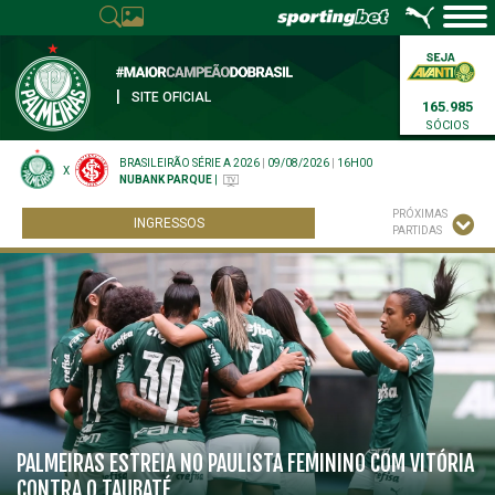
|
SITE OFICIAL
165.985
SÓCIOS
BRASILEIRÃO SÉRIE A 2026
|
09/08/2026
|
16H00
X
NUBANK PARQUE
|
PRÓXIMAS
INGRESSOS
PARTIDAS
PALMEIRAS ESTREIA NO PAULISTA FEMININO COM VITÓRIA
CONTRA O TAUBATÉ