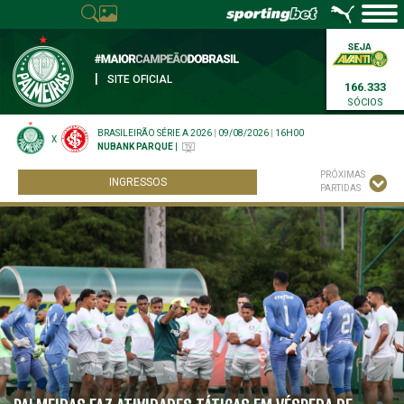
|
SITE OFICIAL
166.333
SÓCIOS
BRASILEIRÃO SÉRIE A 2026
|
09/08/2026
|
16H00
X
NUBANK PARQUE
|
PRÓXIMAS
INGRESSOS
PARTIDAS