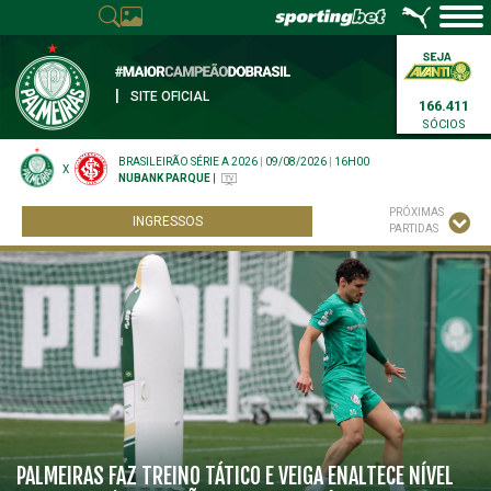
|
SITE OFICIAL
166.411
SÓCIOS
BRASILEIRÃO SÉRIE A 2026
|
09/08/2026
|
16H00
X
NUBANK PARQUE
|
PRÓXIMAS
INGRESSOS
PARTIDAS
PALMEIRAS FAZ TREINO TÁTICO E VEIGA ENALTECE NÍVEL