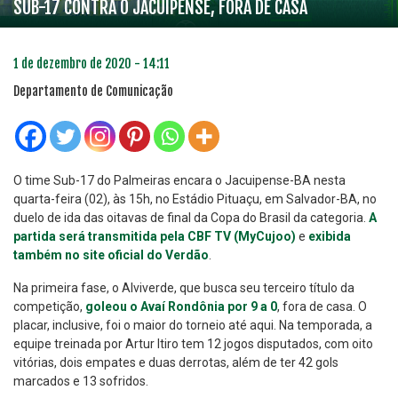
SUB-17 CONTRA O JACUIPENSE, FORA DE CASA
1 de dezembro de 2020 - 14:11
Departamento de Comunicação
O time Sub-17 do Palmeiras encara o Jacuipense-BA nesta
quarta-feira (02), às 15h, no Estádio Pituaçu, em Salvador-BA, no
duelo de ida das oitavas de final da Copa do Brasil da categoria.
A
partida será transmitida pela CBF TV (MyCujoo)
e
exibida
também no site oficial do Verdão
.
Na primeira fase, o Alviverde, que busca seu terceiro título da
competição,
goleou o Avaí Rondônia por 9 a 0
, fora de casa. O
placar, inclusive, foi o maior do torneio até aqui. Na temporada, a
equipe treinada por Artur Itiro tem 12 jogos disputados, com oito
vitórias, dois empates e duas derrotas, além de ter 42 gols
marcados e 13 sofridos.