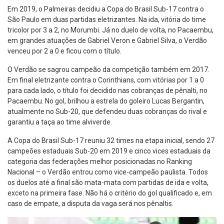
Em 2019, o Palmeiras decidiu a Copa do Brasil Sub-17 contra o
São Paulo em duas partidas eletrizantes. Na ida, vitória do time
tricolor por 3 a 2, no Morumbi. Já no duelo de volta, no Pacaembu,
em grandes atuações de Gabriel Veron e Gabriel Silva, o Verdão
venceu por 2 a 0 e ficou com o título.
O Verdão se sagrou campeão da competição também em 2017.
Em final eletrizante contra o Corinthians, com vitórias por 1 a 0
para cada lado, o título foi decidido nas cobranças de pênalti, no
Pacaembu. No gol, brilhou a estrela do goleiro Lucas Bergantin,
atualmente no Sub-20, que defendeu duas cobranças do rival e
garantiu a taça ao time alviverde.
A Copa do Brasil Sub-17 reuniu 32 times na etapa inicial, sendo 27
campeões estaduais Sub-20 em 2019 e cinco vices estaduais da
categoria das federações melhor posicionadas no Ranking
Nacional – o Verdão entrou como vice-campeão paulista. Todos
os duelos até a final são mata-mata com partidas de ida e volta,
exceto na primeira fase. Não há o critério do gol qualificado e, em
caso de empate, a disputa da vaga será nos pênaltis.