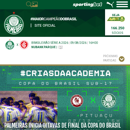
|
SITE OFICIAL
166.250
SÓCIOS
BRASILEIRÃO SÉRIE A 2026
|
09/08/2026
|
16H00
X
NUBANK PARQUE
|
PRÓXIMAS
PARTIDAS
PALMEIRAS INICIA OITAVAS DE FINAL DA COPA DO BRASIL