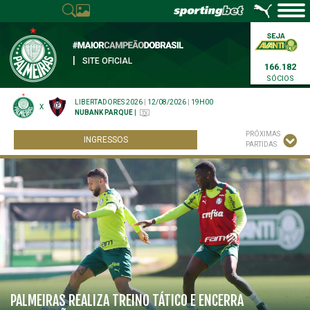
|
SITE OFICIAL
166.182
SÓCIOS
LIBERTADORES 2026
|
12/08/2026
|
19H00
X
NUBANK PARQUE
|
PRÓXIMAS
INGRESSOS
PARTIDAS
PALMEIRAS REALIZA TREINO TÁTICO E ENCERRA