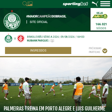
|
SITE OFICIAL
166.021
SÓCIOS
BRASILEIRÃO SÉRIE A 2026
|
09/08/2026
|
16H00
X
NUBANK PARQUE
|
PRÓXIMAS
INGRESSOS
PARTIDAS
PALMEIRAS TREINA EM PORTO ALEGRE E LUIS GUILHERME