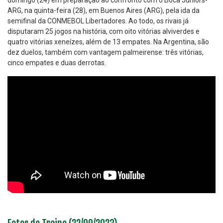
domingo (24) em preparação ao confronto com o Boca Juniors-
ARG, na quinta-feira (28), em Buenos Aires (ARG), pela ida da
semifinal da CONMEBOL Libertadores. Ao todo, os rivais já
disputaram 25 jogos na história, com oito vitórias alviverdes e
quatro vitórias xeneízes, além de 13 empates. Na Argentina, são
dez duelos, também com vantagem palmeirense: três vitórias,
cinco empates e duas derrotas.