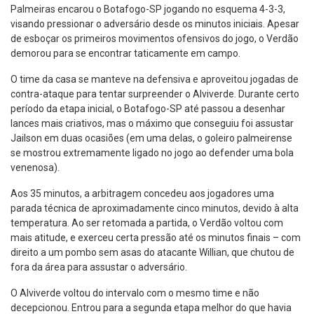
Palmeiras encarou o Botafogo-SP jogando no esquema 4-3-3,
visando pressionar o adversário desde os minutos iniciais. Apesar
de esboçar os primeiros movimentos ofensivos do jogo, o Verdão
demorou para se encontrar taticamente em campo.
O time da casa se manteve na defensiva e aproveitou jogadas de
contra-ataque para tentar surpreender o Alviverde. Durante certo
período da etapa inicial, o Botafogo-SP até passou a desenhar
lances mais criativos, mas o máximo que conseguiu foi assustar
Jailson em duas ocasiões (em uma delas, o goleiro palmeirense
se mostrou extremamente ligado no jogo ao defender uma bola
venenosa).
Aos 35 minutos, a arbitragem concedeu aos jogadores uma
parada técnica de aproximadamente cinco minutos, devido à alta
temperatura. Ao ser retomada a partida, o Verdão voltou com
mais atitude, e exerceu certa pressão até os minutos finais – com
direito a um pombo sem asas do atacante Willian, que chutou de
fora da área para assustar o adversário.
O Alviverde voltou do intervalo com o mesmo time e não
decepcionou. Entrou para a segunda etapa melhor do que havia