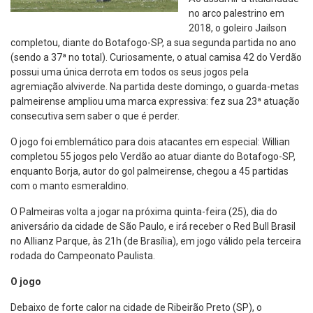
no arco palestrino em
2018, o goleiro Jailson
completou, diante do Botafogo-SP, a sua segunda partida no ano
(sendo a 37ª no total). Curiosamente, o atual camisa 42 do Verdão
possui uma única derrota em todos os seus jogos pela
agremiação alviverde. Na partida deste domingo, o guarda-metas
palmeirense ampliou uma marca expressiva: fez sua 23ª atuação
consecutiva sem saber o que é perder.
O jogo foi emblemático para dois atacantes em especial: Willian
completou 55 jogos pelo Verdão ao atuar diante do Botafogo-SP,
enquanto Borja, autor do gol palmeirense, chegou a 45 partidas
com o manto esmeraldino.
O Palmeiras volta a jogar na próxima quinta-feira (25), dia do
aniversário da cidade de São Paulo, e irá receber o Red Bull Brasil
no Allianz Parque, às 21h (de Brasília), em jogo válido pela terceira
rodada do Campeonato Paulista.
O jogo
Debaixo de forte calor na cidade de Ribeirão Preto (SP), o