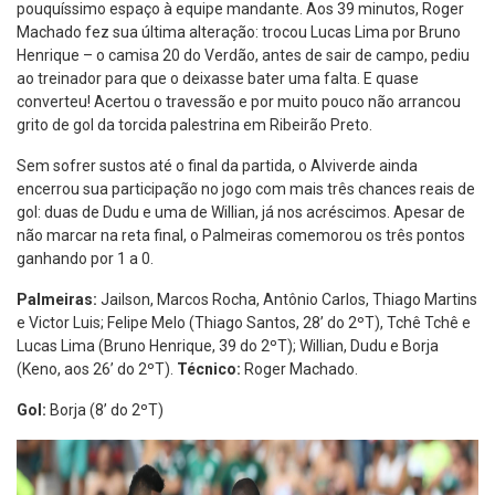
pouquíssimo espaço à equipe mandante. Aos 39 minutos, Roger
Machado fez sua última alteração: trocou Lucas Lima por Bruno
Henrique – o camisa 20 do Verdão, antes de sair de campo, pediu
ao treinador para que o deixasse bater uma falta. E quase
converteu! Acertou o travessão e por muito pouco não arrancou
grito de gol da torcida palestrina em Ribeirão Preto.
Sem sofrer sustos até o final da partida, o Alviverde ainda
encerrou sua participação no jogo com mais três chances reais de
gol: duas de Dudu e uma de Willian, já nos acréscimos. Apesar de
não marcar na reta final, o Palmeiras comemorou os três pontos
ganhando por 1 a 0.
Palmeiras:
Jailson, Marcos Rocha, Antônio Carlos, Thiago Martins
e Victor Luis; Felipe Melo (Thiago Santos, 28’ do 2ºT), Tchê Tchê e
Lucas Lima (Bruno Henrique, 39 do 2ºT); Willian, Dudu e Borja
(Keno, aos 26’ do 2ºT).
Técnico:
Roger Machado.
Gol:
Borja (8’ do 2ºT)