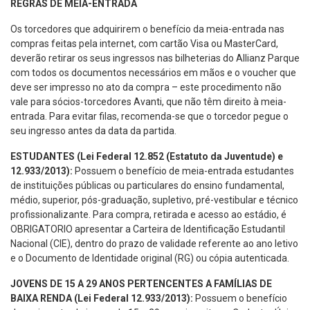
REGRAS DE MEIA-ENTRADA
Os torcedores que adquirirem o benefício da meia-entrada nas
compras feitas pela internet, com cartão Visa ou MasterCard,
deverão retirar os seus ingressos nas bilheterias do Allianz Parque
com todos os documentos necessários em mãos e o voucher que
deve ser impresso no ato da compra – este procedimento não
vale para sócios-torcedores Avanti, que não têm direito à meia-
entrada. Para evitar filas, recomenda-se que o torcedor pegue o
seu ingresso antes da data da partida.
ESTUDANTES (Lei Federal 12.852 (Estatuto da Juventude) e
12.933/2013):
Possuem o benefício de meia-entrada estudantes
de instituições públicas ou particulares do ensino fundamental,
médio, superior, pós-graduação, supletivo, pré-vestibular e técnico
profissionalizante. Para compra, retirada e acesso ao estádio, é
OBRIGATORIO apresentar a Carteira de Identificação Estudantil
Nacional (CIE), dentro do prazo de validade referente ao ano letivo
e o Documento de Identidade original (RG) ou cópia autenticada.
JOVENS DE 15 A 29 ANOS PERTENCENTES A FAMÍLIAS DE
BAIXA RENDA (Lei Federal 12.933/2013):
Possuem o benefício