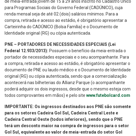
de meia-entrada jovem de 15 a 29 anos inscrito no Cadastro Único
para Programas Sociais do Governo Federal (CADÚNICO), cuja
renda mensal seja de até 02 (dois) salários mínimos. Para a
compra, retirada e acesso ao estádio, é obrigatório apresentar a
Carteirinha do CADÚNICO (Bolsa Família) e o Documento de
Identidade original (RG) ou cópia autenticada.
PNE – PORTADORES DE NECESSIDADES ESPECIAIS (Lei
Federal 12.933/2013):
Possuem o benefício da meia-entrada o
portador de necessidades especiais e o seu acompanhante. Para
a compra, retirada e acesso ao estádio, é obrigatório apresentar o
documento de PNE ou laudo médico e o Documento de Identidade
original (RG) ou cópia autenticada, sendo que a comercialização
acontecerá nas bilheterias do Allianz Parque (o acompanhante
poderá adquirir os dois ingressos, desde que o mesmo esteja com
todos comprovantes em mãos) e pelo site
www.futebolcard.com
IMPORTANTE: Os ingressos destinados aos PNE são somente
para os setores Cadeira Gol Sul, Cadeira Central Leste e
Cadeira Central Oeste (todos inferiores), sendo que o PNE
terá um desconto maior na compra de ingressos para o setor
Gol Sul, equivalente ao valor de meia-entrada do setor Gol