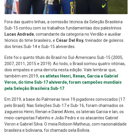
Fora das quatro linhas, a comissão técnica da Seleção Brasileira
Sub-15 contou com os trabalhos fundamentais dos palestrinos
Lucas Andrade
, comandante da categoria no Verdão e auxiliar
técnico do time brasileiro, e
César Del Roy
, treinador de goleiros
dos times Sub-14 e Sub-15 alviverdes.
Este foi o quinto título do Brasil no Sul-Americano Sub-15 (2005,
2007, 2011, 2015 e 2019). Ao todo, o Brasil somou quatro vitórias,
dois empates e uma derrota nesta edição. Vale lembrar que,
também em 2019,
os atletas Henri, Renan, Garcia e Gabriel
Veron, do time Sub-17 alviverde, foram campeões mundiais
pela Seleção Brasileira Sub-17
.
Em 2019, a base do Palmeiras teve 19 jogadores convocados (17
pelo Brasil). Nas Seleções Sub-17 e Sub-16, foram chamados os
zagueiros Henri, Renan e Daniel Alves, os laterais Garcia e Ian, os
meio-campistas Fabinho e João Pedro e os atacantes Gabriel
Veron e Gabriel Silva. O meia Robson Matheus, com nacionalidade
brasileira e boliviana, foi chamado pela Bolívia.