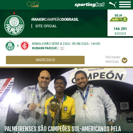
|
SITE OFICIAL
166.201
SÓCIOS
BRASILEIRÃO SÉRIE A 2026
|
09/08/2026
|
16H00
X
NUBANK PARQUE
|
PRÓXIMAS
INGRESSOS
PARTIDAS
PALMEIRENSES SÃO CAMPEÕES SUL-AMERICANOS PELA