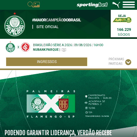
|
SITE OFICIAL
166.229
SÓCIOS
BRASILEIRÃO SÉRIE A 2026
|
09/08/2026
|
16H00
X
NUBANK PARQUE
|
PRÓXIMAS
INGRESSOS
PARTIDAS
PODENDO GARANTIR LIDERANÇA, VERDÃO RECEBE