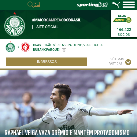
|
SITE OFICIAL
166.422
SÓCIOS
BRASILEIRÃO SÉRIE A 2026
|
09/08/2026
|
16H00
X
NUBANK PARQUE
|
PRÓXIMAS
INGRESSOS
PARTIDAS
RAPHAEL VEIGA VAZA GRÊMIO E MANTÉM PROTAGONISMO