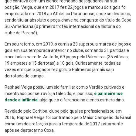
que contava com um elenco recheado de jogadores na sua
posição, Veiga, que em 2017 fez 22 jogos e marcou dois gols foi
emprestado em 2018 ao Athletico Paranaense, onde se destacou,
sendo titular absoluto e peça-chave na conquista do título da Copa
Sul-Americana (o primeiro troféu internacional da história do
clube do Paraná).
Em seu retorno, em 2019, o camisa 23 superou a marca de jogos e
gols em sua temporada anterior no clube, somando 31 partidas e
cinco bolas na rede. Ao todo, 69 jogos pelo Palmeiras (35 vitórias,
19 empates e 15 derrotas) e 10 gols. Curiosamente, todas as
vezes em que o jogador fez gols, o Palmeiras jamais saiu
derrotado de campo.
Raphael Veiga possui um elo familiar com o Verdão cultivado e
incentivado por seu avô, já falecido, e, por isso,
é palmeirense
desde a infância
, algo que o diferencia no elenco esmeraldino.
Revelado pelo Coritiba, clube pelo qual se profissionalizou em
2016, Raphael Veiga foi contratado pelo Maior Campeão do Brasil
como um dos reforços para a temporada de 2017 justamente
após se destacar no Coxa.