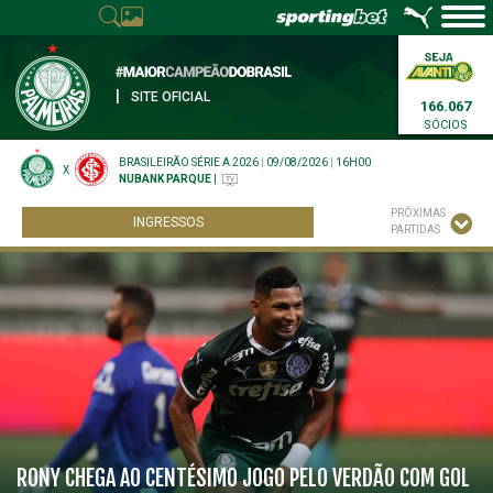
|
SITE OFICIAL
166.067
SÓCIOS
BRASILEIRÃO SÉRIE A 2026
|
09/08/2026
|
16H00
X
NUBANK PARQUE
|
PRÓXIMAS
INGRESSOS
PARTIDAS
RONY CHEGA AO CENTÉSIMO JOGO PELO VERDÃO COM GOL