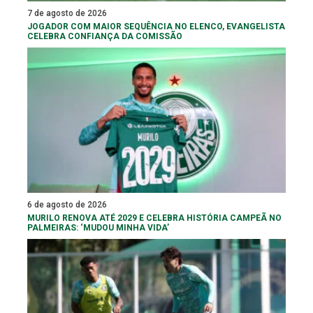
7 de agosto de 2026
JOGADOR COM MAIOR SEQUÊNCIA NO ELENCO, EVANGELISTA
CELEBRA CONFIANÇA DA COMISSÃO
6 de agosto de 2026
MURILO RENOVA ATÉ 2029 E CELEBRA HISTÓRIA CAMPEÃ NO
PALMEIRAS: ‘MUDOU MINHA VIDA’