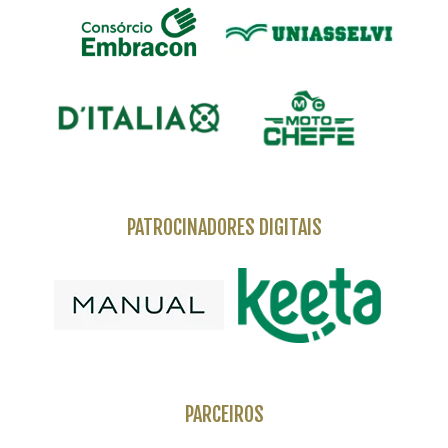
PATROCINADORES DIGITAIS
PARCEIROS