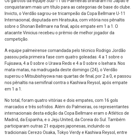
Os garotos da equipe Sub-11 do Palmeiras brilharam no Japão e
conquistaram mais um título para as categorias de base do clube.
Invicto, o Verdão sagrou-se tricampeão da Copa Bellmare U-11
Internacional, disputada em Hiratsuka, com vitória nos pênaltis
sobre o Shonan Bellmare na final, após empate em 1 a 1. O
atacante Vinicius recebeu o prêmio de melhor jogador da
competição.
A equipe palmeirense comandada pelo técnico Rodrigo Jordão
passou pela primeira fase com quatro goleadas: 4 a 1 sobre o
Fujisawa, 4 a 0 sobre o Urawa Reds e 4 a 0 sobre o Isehara. Nos
mata-matas, na madrugada deste domingo (24), o Verdão
superou o Mitsubishiyowa nas quartas de final, por 2 a 0, e passou
nos pênaltis na semifinal contra o Kashiwa Reysol, após empate
em 1 a 1.
No total, foram quatro vitórias e dois empates, com 16 gols
marcados e três sofridos. Além do Palmeiras, os representantes
internacionais desta edição da Copa Bellmare eram o Atlético de
Madrid, da Espanha, e o Jeju United, da Coreia do Sul. Também
participaram outras 21 equipes japonesas, incluindo os
tradicionais Cerezo Osaka, Tokyo Verdy e Kashiwa Reysol, entre