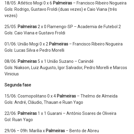
18/05: Atlético Mogi 0 x 6
Palmeiras
– Francisco Ribeiro Nogueira
Gols: Rodrigo, Gustavo Froldi (duas vezes) e Caio Viana (três
vezes)
25/05:
Palmeiras
2 x 0 Flamengo-SP – Academia de Futebol 2
Gols: Caio Viana e Gustavo Froldi
01/06: União Mogi 0 x 2
Palmeiras
– Francisco Ribeiro Nogueira
Gols: Lucas Silva e Pedro Morelli
08/06:
Palmeiras
5 x 1 União Suzano – Canindé
Gols: Niakson, Luiz Augusto, Igor Salvador, Pedro Morelli e Marcos
Vinicius
Segunda fase
15/06: Cosmopolitano 0 x 4
Palmeiras
– Thelmo de Almeida
Gols: André, Cláudio, Thauan e Ruan Yago
22/06:
Palmeiras
1 x 1 Guarani – Antônio Soares de Oliveira
Gol: Ruan Yago
29/06 – 09h: Marília x
Palmeiras
– Bento de Abreu