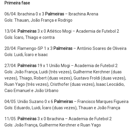
Primeira fase
06/04: Ibrachina 0 x 3
Palmeiras
– Ibrachina Arena
Gols: Thauan, João França e Rodrigo
13/04:
Palmeiras
3 x 0 Atlético Mogi – Academia de Futebol 2
Gols: Ícaro, Thiago e contra
20/04: Flamengo-SP 1 x 3
Palmeiras
– Antônio Soares de Oliveira
Gols: Luidi, Ícaro e Isaac
27/04:
Palmeiras
19 x 1 União Mogi – Academia de Futebol 2
Gols: João França, Luidi (três vezes), Guilherme Kerchner (duas
vezes), Thiago, Robert (duas vezes), Gustavo Froldi (duas vezes),
Ruan Yago (três vezes), Cristhofer (duas vezes), Isaac Leocádio,
Caio Emanuel e João Urbano
04/05: União Suzano 0 x 6
Palmeiras
– Francisco Marques Figueira
Gols: Eduardo, Luidi, Ícaro (duas vezes), Thauan e João França
11/05:
Palmeiras
3 x 0 Ibrachina – Academia de Futebol 2
Gols: João França, Guilherme Kerchner e Ruan Yago