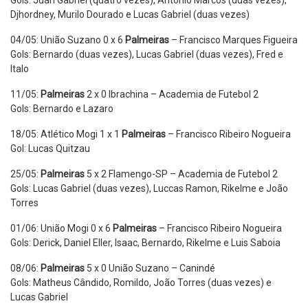
Gols: Juan Gabriel (quatro vezes), Antônio Marcos (duas vezes),
Djhordney, Murilo Dourado e Lucas Gabriel (duas vezes)
04/05: União Suzano 0 x 6
Palmeiras
– Francisco Marques Figueira
Gols: Bernardo (duas vezes), Lucas Gabriel (duas vezes), Fred e
Italo
11/05:
Palmeiras
2 x 0 Ibrachina – Academia de Futebol 2
Gols: Bernardo e Lazaro
18/05: Atlético Mogi 1 x 1
Palmeiras
– Francisco Ribeiro Nogueira
Gol: Lucas Quitzau
25/05:
Palmeiras
5 x 2 Flamengo-SP – Academia de Futebol 2
Gols: Lucas Gabriel (duas vezes), Luccas Ramon, Rikelme e João
Torres
01/06: União Mogi 0 x 6
Palmeiras
– Francisco Ribeiro Nogueira
Gols: Derick, Daniel Eller, Isaac, Bernardo, Rikelme e Luis Saboia
08/06:
Palmeiras
5 x 0 União Suzano – Canindé
Gols: Matheus Cândido, Romildo, João Torres (duas vezes) e
Lucas Gabriel