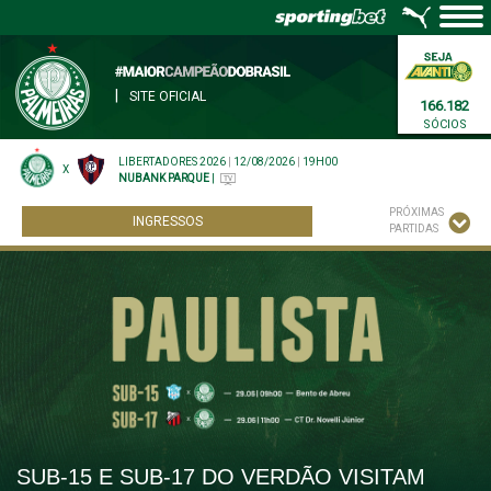
|
SITE OFICIAL
166.182
SÓCIOS
LIBERTADORES 2026
|
12/08/2026
|
19H00
X
NUBANK PARQUE
|
PRÓXIMAS
INGRESSOS
PARTIDAS
SUB-15 E SUB-17 DO VERDÃO VISITAM