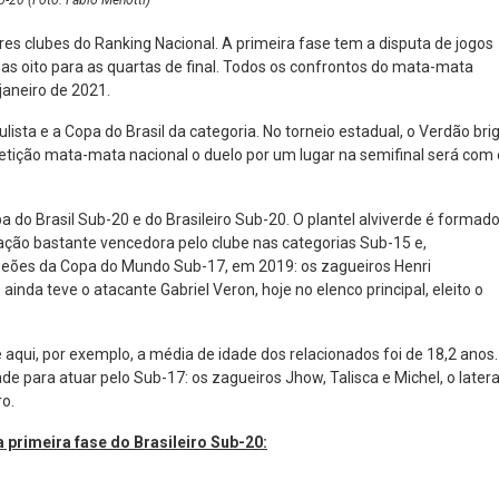
ub-20 (Foto: Fabio Menotti)
res clubes do Ranking Nacional. A primeira fase tem a disputa de jogos
nas oito para as quartas de final. Todos os confrontos do mata-mata
janeiro de 2021.
lista e a Copa do Brasil da categoria. No torneio estadual, o Verdão bri
etição mata-mata nacional o duelo por um lugar na semifinal será com 
do Brasil Sub-20 e do Brasileiro Sub-20. O plantel alviverde é formad
ação bastante vencedora pelo clube nas categorias Sub-15 e,
mpeões da Copa do Mundo Sub-17, em 2019: os zagueiros Henri
e ainda teve o atacante Gabriel Veron, hoje no elenco principal, eleito o
 aqui, por exemplo, a média de idade dos relacionados foi de 18,2 anos.
ade para atuar pelo Sub-17: os zagueiros Jhow, Talisca e Michel, o latera
ro.
 primeira fase do Brasileiro Sub-20: