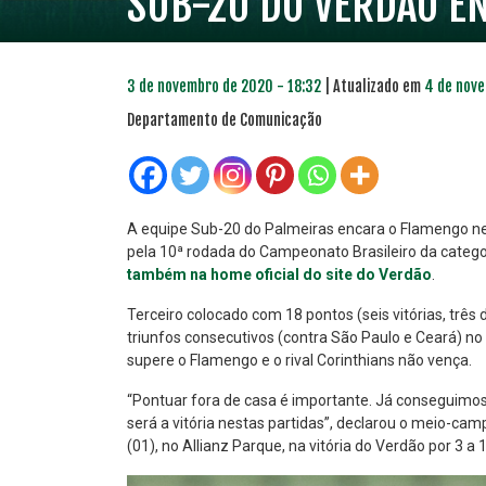
SUB-20 DO VERDÃO EN
3 de novembro de 2020 - 18:32
| Atualizado em
4 de nove
Departamento de Comunicação
A equipe Sub-20 do Palmeiras encara o Flamengo nest
pela 10ª rodada do Campeonato Brasileiro da catego
também na home oficial do site do Verdão
.
PLANO PRATA
PLA
46
Terceiro colocado com 18 pontos (seis vitórias, três 
R$
,04
triunfos consecutivos (contra São Paulo e Ceará) no
supere o Flamengo e o rival Corinthians não vença.
“Pontuar fora de casa é importante. Já conseguimos
será a vitória nestas partidas”, declarou o meio-cam
(01), no Allianz Parque, na vitória do Verdão por 3 a 1