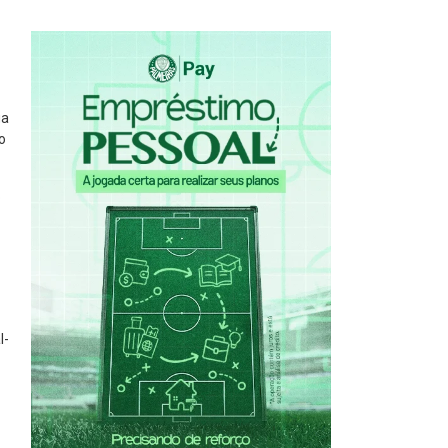
ga
o
o
l-