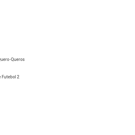
Quero-Queros
 Futebol 2