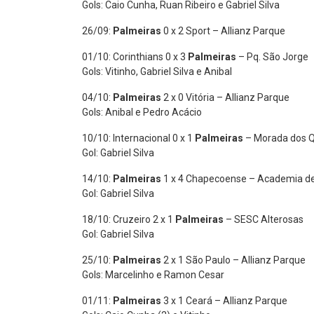
Gols: Caio Cunha, Ruan Ribeiro e Gabriel Silva
26/09:
Palmeiras
0 x 2 Sport – Allianz Parque
01/10: Corinthians 0 x 3
Palmeiras
– Pq. São Jorge
Gols: Vitinho, Gabriel Silva e Anibal
04/10:
Palmeiras
2 x 0 Vitória – Allianz Parque
Gols: Anibal e Pedro Acácio
10/10: Internacional 0 x 1
Palmeiras
– Morada dos 
Gol: Gabriel Silva
14/10:
Palmeiras
1 x 4 Chapecoense – Academia de
Gol: Gabriel Silva
18/10: Cruzeiro 2 x 1
Palmeiras
– SESC Alterosas
Gol: Gabriel Silva
25/10:
Palmeiras
2 x 1 São Paulo – Allianz Parque
Gols: Marcelinho e Ramon Cesar
01/11:
Palmeiras
3 x 1 Ceará – Allianz Parque