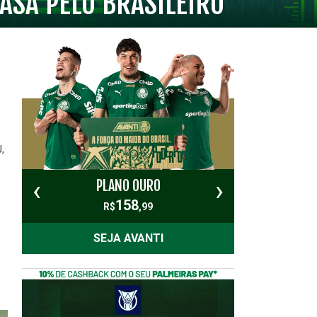
ASA PELO BRASILEIRO
,
‹
›
PLANO OURO
PL
158
R$
,99
SEJA AVANTI