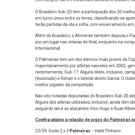
Com três gols, Caio é o vice-artilheiro alviverde no Brasileiro S
O Brasileiro Sub-20 tem a participação dos 20 melho
em turno único entre os times, classificando-se ape
terão partidas de ida e volta, com encerramento em 
Além do Brasileiro, o Alviverde também disputa o Pau
por um lugar nas oitavas de final, enquanto na comp
Internacional.
O Palmeiras tem um dos elencos mais jovens da Copa 
majoritariamente por atletas nascidos em 2002, ger
recentemente, Sub-17. Alguns deles, inclusive, ca
(lesionado) e Renan e o lateral-direito Garcia. O club
melhor jogador da competição.
Nas oito rodadas disputadas do Brasileiro Sub-20 até
Alguns dos atletas utilizados, inclusive, ainda têm id
esquerdo Ian e os atacantes Vitor Hugo e Ruan Ribei
Confira abaixo a relação de jogos do Palmeiras na
23/09: Goiás 2 x 3
Palmeiras
– Hailé Pinheiro