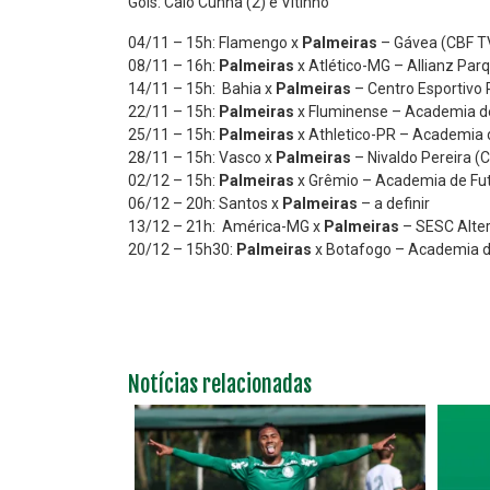
Gols: Caio Cunha (2) e Vitinho
04/11 – 15h: Flamengo x
Palmeiras
– Gávea (CBF T
08/11 – 16h:
Palmeiras
x Atlético-MG – Allianz Par
14/11 – 15h: Bahia x
Palmeiras
– Centro Esportivo 
22/11 – 15h:
Palmeiras
x Fluminense – Academia de
25/11 – 15h:
Palmeiras
x Athletico-PR – Academia 
28/11 – 15h: Vasco x
Palmeiras
– Nivaldo Pereira (
02/12 – 15h:
Palmeiras
x Grêmio – Academia de Fut
06/12 – 20h: Santos x
Palmeiras
– a definir
13/12 – 21h: América-MG x
Palmeiras
– SESC Alte
20/12 – 15h30:
Palmeiras
x Botafogo – Academia de
Notícias relacionadas