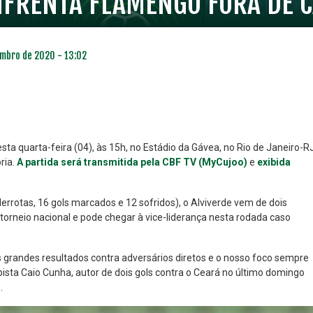
FRENTA FLAMENGO FORA DE C
mbro de 2020 - 13:02
a quarta-feira (04), às 15h, no Estádio da Gávea, no Rio de Janeiro-RJ
ria.
A partida será transmitida pela CBF TV (MyCujoo)
e
exibida
NO ESPECIAL
PLANO PRATA SUPERIOR
23
85
derrotas, 16 gols marcados e 12 sofridos), o Alviverde vem de dois
R$
,01
R$
,52
 torneio nacional e pode chegar à vice-liderança nesta rodada caso
 grandes resultados contra adversários diretos e o nosso foco sempre
pista Caio Cunha, autor de dois gols contra o Ceará no último domingo
.