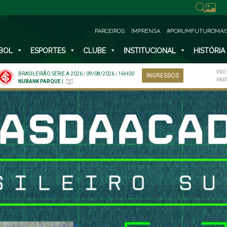
PARCEIROS
IMPRENSA
#PORUMFUTUROMAI
BOL
ESPORTES
CLUBE
INSTITUCIONAL
HISTÓRIA
PRÓ
BRASILEIRÃO SÉRIE A 2026
|
09/08/2026
|
16H00
INGRESSOS
PAR
NUBANK PARQUE
|