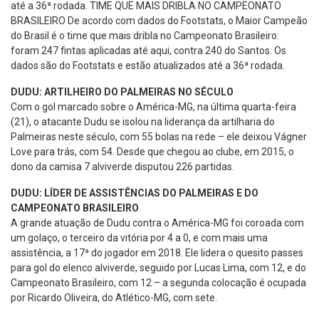
até a 36ª rodada. TIME QUE MAIS DRIBLA NO CAMPEONATO
BRASILEIRO De acordo com dados do Footstats, o Maior Campeão
do Brasil é o time que mais dribla no Campeonato Brasileiro:
foram 247 fintas aplicadas até aqui, contra 240 do Santos. Os
dados são do Footstats e estão atualizados até a 36ª rodada.
DUDU: ARTILHEIRO DO PALMEIRAS NO SÉCULO
Com o gol marcado sobre o América-MG, na última quarta-feira
(21), o atacante Dudu se isolou na liderança da artilharia do
Palmeiras neste século, com 55 bolas na rede – ele deixou Vágner
Love para trás, com 54. Desde que chegou ao clube, em 2015, o
dono da camisa 7 alviverde disputou 226 partidas.
DUDU: LÍDER DE ASSISTÊNCIAS DO PALMEIRAS E DO
CAMPEONATO BRASILEIRO
A grande atuação de Dudu contra o América-MG foi coroada com
um golaço, o terceiro da vitória por 4 a 0, e com mais uma
assistência, a 17ª do jogador em 2018. Ele lidera o quesito passes
para gol do elenco alviverde, seguido por Lucas Lima, com 12, e do
Campeonato Brasileiro, com 12 – a segunda colocação é ocupada
por Ricardo Oliveira, do Atlético-MG, com sete.