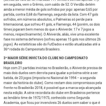
em seguida, vem o Grêmio, com saldo de 52. O Verdão detém
ainda a menor média de gols sofridos por jogo: apenas 0,65 por
partida, contra 0,68 do Flamengo, segundo da lista. Com 47 gols
sofridos, em números absolutos, o Palmeiras só perde para
Internacional, que sofreu 41 gols, e Flamengo, 44 (porém, os dois
times jogaram bem menos do que o Alviverde: 17 e 7 jogos a
menos, respectivamente). O Alviverde, aliás, vive uma excelente
fase no sistema defensivo (sofreu apenas 15 gols nos últimos 26
jogos). As estatísticas são do FutDados e estão atualizadas até a
36ª rodada do Campeonato Brasileiro.
3ª MAIOR SÉRIE INVICTA DO CLUBE NO CAMPEONATO
BRASILEIRO
Hoje com 21 partidas invictas no Brasileirão, o Alviverde precisa de
mais dois duelos sem derrota para igualar a próxima série a ser
batida, de 23 jogos (imposta no Nacional de 1994 – a segunda
maior da história do clube). Como restam dois compromissos pela
frente no Brasileirão 2018, é possível que a marca seja alcançada
nesta edição. A série recordista do clube em Brasileiros pertence
ao lendário time de 1972/1973, conhecido como Segunda
Academia, que ficou por invencíveis 26 duelos sem saber o que é