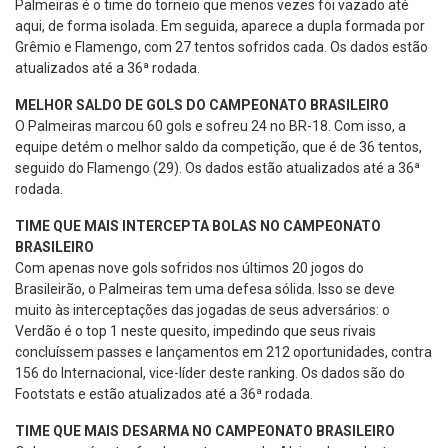
Palmeiras é o time do torneio que menos vezes foi vazado até
aqui, de forma isolada. Em seguida, aparece a dupla formada por
Grêmio e Flamengo, com 27 tentos sofridos cada. Os dados estão
atualizados até a 36ª rodada.
MELHOR SALDO DE GOLS DO CAMPEONATO BRASILEIRO
O Palmeiras marcou 60 gols e sofreu 24 no BR-18. Com isso, a
equipe detém o melhor saldo da competição, que é de 36 tentos,
seguido do Flamengo (29). Os dados estão atualizados até a 36ª
rodada.
TIME QUE MAIS INTERCEPTA BOLAS NO CAMPEONATO
BRASILEIRO
Com apenas nove gols sofridos nos últimos 20 jogos do
Brasileirão, o Palmeiras tem uma defesa sólida. Isso se deve
muito às interceptações das jogadas de seus adversários: o
Verdão é o top 1 neste quesito, impedindo que seus rivais
concluíssem passes e lançamentos em 212 oportunidades, contra
156 do Internacional, vice-líder deste ranking. Os dados são do
Footstats e estão atualizados até a 36ª rodada.
TIME QUE MAIS DESARMA NO CAMPEONATO BRASILEIRO