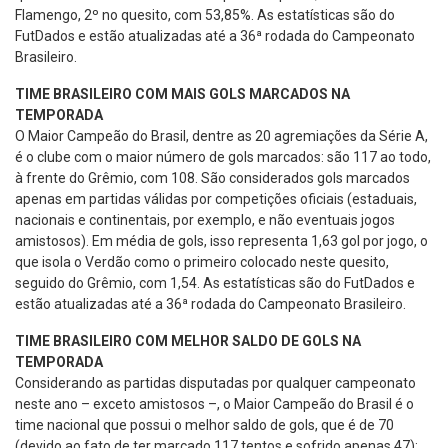
Flamengo, 2º no quesito, com 53,85%. As estatísticas são do
FutDados e estão atualizadas até a 36ª rodada do Campeonato
Brasileiro.
TIME BRASILEIRO COM MAIS GOLS MARCADOS NA
TEMPORADA
O Maior Campeão do Brasil, dentre as 20 agremiações da Série A,
é o clube com o maior número de gols marcados: são 117 ao todo,
à frente do Grêmio, com 108. São considerados gols marcados
apenas em partidas válidas por competições oficiais (estaduais,
nacionais e continentais, por exemplo, e não eventuais jogos
amistosos). Em média de gols, isso representa 1,63 gol por jogo, o
que isola o Verdão como o primeiro colocado neste quesito,
seguido do Grêmio, com 1,54. As estatísticas são do FutDados e
estão atualizadas até a 36ª rodada do Campeonato Brasileiro.
TIME BRASILEIRO COM MELHOR SALDO DE GOLS NA
TEMPORADA
Considerando as partidas disputadas por qualquer campeonato
neste ano – exceto amistosos –, o Maior Campeão do Brasil é o
time nacional que possui o melhor saldo de gols, que é de 70
(devido ao fato de ter marcado 117 tentos e sofrido apenas 47);