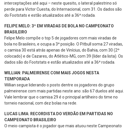
interceptações até aqui – neste quesito, o lateral palestrino só
perde para Victor Cuesta, do Internacional, com 31. Os dados são
do Footstats e estão atualizados até a 36ª rodada.
FELIPE MELO: 3º EM VIRADAS DE BOLA NO CAMPEONATO
BRASILEIRO
Felipe Melo compõe o top 5 de jogadores com mais viradas de
bola no Brasileiro, e ocupa a 3ª posição. O Pitbull soma 27 viradas,
o camisa 30 está atrás apenas de Vinícius, do Bahia, com 30 (2º
colocado) e de Cazares, do Atlético-MG, com 39 (líder da lista). Os
dados são do Footstats e estão atualizados até a 36ª rodada.
WILLIAN: PALMEIRENSE COM MAIS JOGOS NESTA
TEMPORADA
Willian segue liderando o posto dentre os jogadores do grupo
palmeirense com mais partidas neste ano: são 67 duelos até aqui.
Vale lembrar que o camisa 29 é o principal artilheiro do time no
torneio nacional, com dez bolas na rede.
LUCAS LIMA: RECORDISTA DO VERDÃO EM PARTIDAS NO
CAMPEONATO BRASILEIRO
O meio-campista é o jogador que mais atuou neste Campeonato