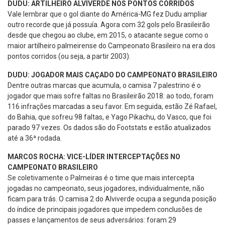
DUDU: ARTILHEIRO ALVIVERDE NOS PONTOS CORRIDOS
Vale lembrar que o gol diante do América-MG fez Dudu ampliar
outro recorde que já possuía. Agora com 32 gols pelo Brasileirão
desde que chegou ao clube, em 2015, o atacante segue como o
maior artilheiro palmeirense do Campeonato Brasileiro na era dos
pontos corridos (ou seja, a partir 2003).
DUDU: JOGADOR MAIS CAÇADO DO CAMPEONATO BRASILEIRO
Dentre outras marcas que acumula, o camisa 7 palestrino é o
jogador que mais sofre faltas no Brasileirão 2018: ao todo, foram
116 infrações marcadas a seu favor. Em seguida, estão Zé Rafael,
do Bahia, que sofreu 98 faltas, e Yago Pikachu, do Vasco, que foi
parado 97 vezes. Os dados são do Footstats e estão atualizados
até a 36ª rodada.
MARCOS ROCHA: VICE-LÍDER INTERCEPTAÇÕES NO
CAMPEONATO BRASILEIRO
Se coletivamente o Palmeiras é o time que mais intercepta
jogadas no campeonato, seus jogadores, individualmente, não
ficam para trás. O camisa 2 do Alviverde ocupa a segunda posição
do índice de principais jogadores que impedem conclusões de
passes e lançamentos de seus adversários: foram 29