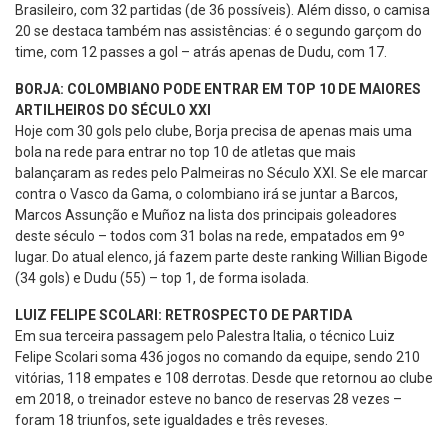
Brasileiro, com 32 partidas (de 36 possíveis). Além disso, o camisa
20 se destaca também nas assistências: é o segundo garçom do
time, com 12 passes a gol – atrás apenas de Dudu, com 17.
BORJA: COLOMBIANO PODE ENTRAR EM TOP 10 DE MAIORES
ARTILHEIROS DO SÉCULO XXI
Hoje com 30 gols pelo clube, Borja precisa de apenas mais uma
bola na rede para entrar no top 10 de atletas que mais
balançaram as redes pelo Palmeiras no Século XXI. Se ele marcar
contra o Vasco da Gama, o colombiano irá se juntar a Barcos,
Marcos Assunção e Muñoz na lista dos principais goleadores
deste século – todos com 31 bolas na rede, empatados em 9º
lugar. Do atual elenco, já fazem parte deste ranking Willian Bigode
(34 gols) e Dudu (55) – top 1, de forma isolada.
LUIZ FELIPE SCOLARI: RETROSPECTO DE PARTIDA
Em sua terceira passagem pelo Palestra Italia, o técnico Luiz
Felipe Scolari soma 436 jogos no comando da equipe, sendo 210
vitórias, 118 empates e 108 derrotas. Desde que retornou ao clube
em 2018, o treinador esteve no banco de reservas 28 vezes –
foram 18 triunfos, sete igualdades e três reveses.