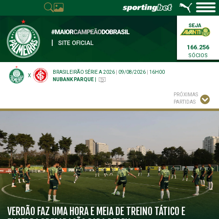
|
SITE OFICIAL
166.256
SÓCIOS
BRASILEIRÃO SÉRIE A 2026
|
09/08/2026
|
16H00
X
NUBANK PARQUE
|
PRÓXIMAS
PARTIDAS
VERDÃO FAZ UMA HORA E MEIA DE TREINO TÁTICO E