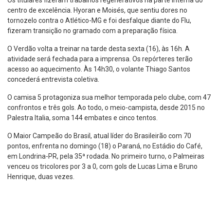
Os titulares fizeram trabalhos regenerativos na parte interna do
centro de excelência. Hyoran e Moisés, que sentiu dores no
tornozelo contra o Atlético-MG e foi desfalque diante do Flu,
fizeram transição no gramado com a preparação física.
O Verdão volta a treinar na tarde desta sexta (16), às 16h. A
atividade será fechada para a imprensa. Os repórteres terão
acesso ao aquecimento. Às 14h30, o volante Thiago Santos
concederá entrevista coletiva.
O camisa 5 protagoniza sua melhor temporada pelo clube, com 47
confrontos e três gols. Ao todo, o meio-campista, desde 2015 no
Palestra Italia, soma 144 embates e cinco tentos.
O Maior Campeão do Brasil, atual líder do Brasileirão com 70
pontos, enfrenta no domingo (18) o Paraná, no Estádio do Café,
em Londrina-PR, pela 35ª rodada. No primeiro turno, o Palmeiras
venceu os tricolores por 3 a 0, com gols de Lucas Lima e Bruno
Henrique, duas vezes.