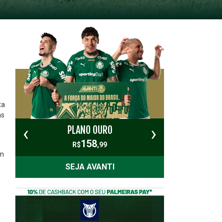
ta
as
‹
›
PLANO OURO
PL
158
s
R$
,99
em
SEJA AVANTI