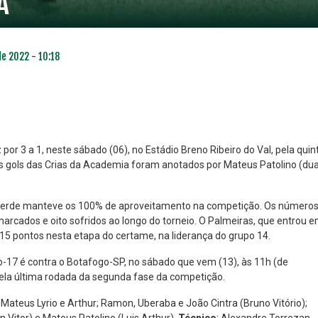
A
de 2022 - 10:18
or 3 a 1, neste sábado (06), no Estádio Breno Ribeiro do Val, pela quin
 gols das Crias da Academia foram anotados por Mateus Patolino (du
NO ESPECIAL
PLANO PRATA SUPERIOR
23
85
viverde manteve os 100% de aproveitamento na competição. Os número
R$
,01
R$
,52
marcados e oito sofridos ao longo do torneio. O Palmeiras, que entrou 
 15 pontos nesta etapa do certame, na liderança do grupo 14.
-17 é contra o Botafogo-SP, no sábado que vem (13), às 11h (de
pela última rodada da segunda fase da competição.
, Mateus Lyrio e Arthur; Ramon, Uberaba e João Cintra (Bruno Vitório);