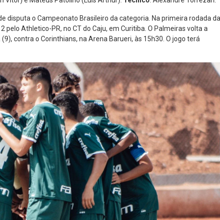
n Vitor) e Mateus Patolino (Luis Arthur).
Técnico
: Alexandre Torrezan.
de disputa o Campeonato Brasileiro da categoria. Na primeira rodada d
2 pelo Athletico-PR, no CT do Caju, em Curitiba. O Palmeiras volta a
9), contra o Corinthians, na Arena Barueri, às 15h30. O jogo terá