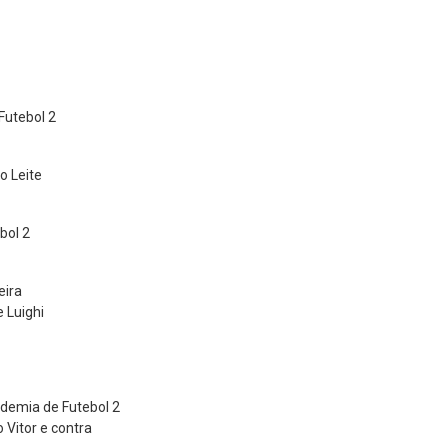
Futebol 2
o Leite
bol 2
eira
e Luighi
ademia de Futebol 2
o Vitor e contra