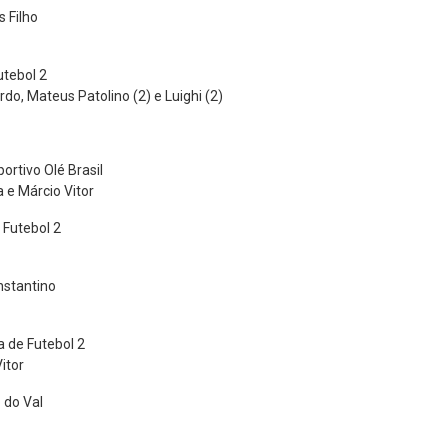
 Filho
utebol 2
do, Mateus Patolino (2) e Luighi (2)
rtivo Olé Brasil
a e Márcio Vitor
 Futebol 2
nstantino
 de Futebol 2
itor
 do Val