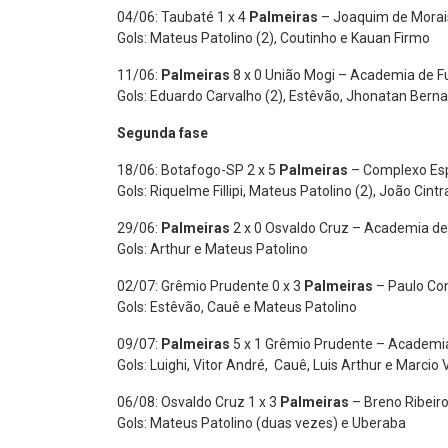
04/06: Taubaté 1 x 4
Palmeiras
– Joaquim de Morais
Gols: Mateus Patolino (2), Coutinho e Kauan Firmo
11/06:
Palmeiras
8 x 0 União Mogi – Academia de F
Gols: Eduardo Carvalho (2), Estêvão, Jhonatan Bernar
Segunda fase
18/06: Botafogo-SP 2 x 5
Palmeiras
– Complexo Espo
Gols: Riquelme Fillipi, Mateus Patolino (2), João Cintr
29/06:
Palmeiras
2 x 0 Osvaldo Cruz – Academia de
Gols: Arthur e Mateus Patolino
02/07: Grêmio Prudente 0 x 3
Palmeiras
– Paulo Co
Gols: Estêvão, Cauê e Mateus Patolino
09/07:
Palmeiras
5 x 1 Grêmio Prudente – Academia
Gols: Luighi, Vitor André, Cauê, Luis Arthur e Marcio V
06/08: Osvaldo Cruz 1 x 3
Palmeiras
– Breno Ribeiro
Gols: Mateus Patolino (duas vezes) e Uberaba