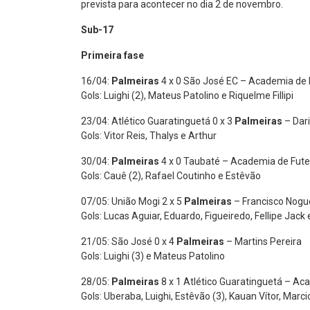
prevista para acontecer no dia 2 de novembro.
Sub-17
Primeira fase
16/04:
Palmeiras
4 x 0 São José EC – Academia de 
Gols: Luighi (2), Mateus Patolino e Riquelme Fillipi
23/04: Atlético Guaratinguetá 0 x 3
Palmeiras
– Dari
Gols: Vitor Reis, Thalys e Arthur
30/04:
Palmeiras
4 x 0 Taubaté – Academia de Fute
Gols: Cauê (2), Rafael Coutinho e Estêvão
07/05: União Mogi 2 x 5
Palmeiras
– Francisco Nogu
Gols: Lucas Aguiar, Eduardo, Figueiredo, Fellipe Jack 
21/05: São José 0 x 4
Palmeiras
– Martins Pereira
Gols: Luighi (3) e Mateus Patolino
28/05:
Palmeiras
8 x 1 Atlético Guaratinguetá – Ac
Gols: Uberaba, Luighi, Estêvão (3), Kauan Vítor, Marci