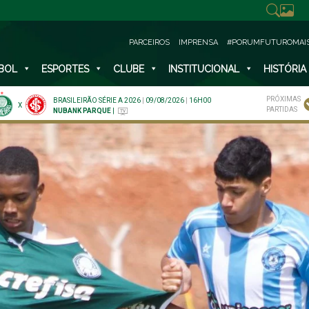
PARCEIROS
IMPRENSA
#PORUMFUTUROMAI
BOL
ESPORTES
CLUBE
INSTITUCIONAL
HISTÓRIA
PRÓXIMAS
BRASILEIRÃO SÉRIE A 2026
|
09/08/2026
|
16H00
X
PARTIDAS
NUBANK PARQUE
|