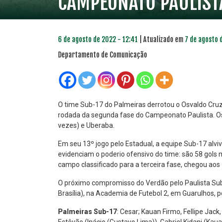
CAMPEONATO PAULIST
6 de agosto de 2022 - 12:41
| Atualizado em
7 de agosto 
Departamento de Comunicação
O time Sub-17 do Palmeiras derrotou o Osvaldo Cruz p
rodada da segunda fase do Campeonato Paulista. Os
vezes) e Uberaba.
PLANO PRATA
PLA
46
Em seu 13º jogo pelo Estadual, a equipe Sub-17 al
R$
,04
evidenciam o poderio ofensivo do time: são 58 gols 
campo classificado para a terceira fase, chegou aos
O próximo compromisso do Verdão pelo Paulista Sub
Brasília), na Academia de Futebol 2, em Guarulhos, 
Palmeiras Sub-17
: Cesar; Kauan Firmo, Fellipe Jack