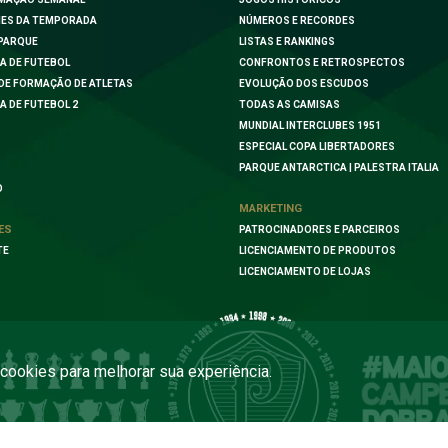
ES DA TEMPORADA
NÚMEROS E RECORDES
PARQUE
LISTAS E RANKINGS
A DE FUTEBOL
CONFRONTOS E RETROSPECTOS
DE FORMAÇÃO DE ATLETAS
EVOLUÇÃO DOS ESCUDOS
A DE FUTEBOL 2
TODAS AS CAMISAS
MUNDIAL INTERCLUBES 1951
ESPECIAL COPA LIBERTADORES
PARQUE ANTARCTICA | PALESTRA ITALIA
O
MARKETING
ES
PATROCINADORES E PARCEIROS
TE
LICENCIAMENTO DE PRODUTOS
LICENCIAMENTO DE LOJAS
a cookies para melhorar sua experiência.