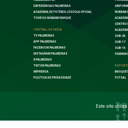
EXPERIÊNCIAS PALMEIRAS
UNIFORM
ACADEMIA DE FUTEBOL | ESCOLA OFICIAL
NUBANK 
TOUR DO NUBANK PARQUE
ACADEMI
CENTRO 
CENTRAL DE MÍDIA
ACADEMI
TV PALMEIRAS
SUB-20
APP PALMEIRAS
SUB-17
FACEBOOK PALMEIRAS
SUB-15
INSTAGRAM PALMEIRAS
FEMININ
X PALMEIRAS
ESPORT
TIKTOK PALMEIRAS
IMPRENSA
BASQUE
POLÍTICA DE PRIVACIDADE
FUTSAL
Este site utiliz