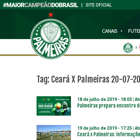
|
SITE OFICIAL
CANAIS
FUTE
X
Tag:
Ceará X Palmeiras 20-07-2
18 de julho de 2019 - 18:03
| A
Palmeiras prepara encontro d
19 de julho de 2019 - 17:25
| A
Ceará x Palmeiras: informaçõe