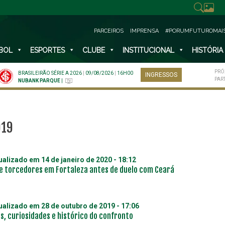
PARCEIROS
IMPRENSA
#PORUMFUTUROMAI
BOL
ESPORTES
CLUBE
INSTITUCIONAL
HISTÓRIA
PRÓ
BRASILEIRÃO SÉRIE A 2026
|
09/08/2026
|
16H00
INGRESSOS
PAR
NUBANK PARQUE
|
019
tualizado em
14 de janeiro de 2020 - 18:12
e torcedores em Fortaleza antes de duelo com Ceará
tualizado em
28 de outubro de 2019 - 17:06
s, curiosidades e histórico do confronto