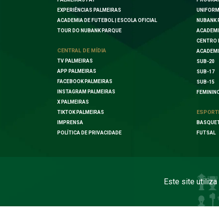
EXPERIÊNCIAS PALMEIRAS
UNIFORM
ACADEMIA DE FUTEBOL | ESCOLA OFICIAL
NUBANK 
TOUR DO NUBANK PARQUE
ACADEMI
CENTRO 
CENTRAL DE MÍDIA
ACADEMI
TV PALMEIRAS
SUB-20
APP PALMEIRAS
SUB-17
FACEBOOK PALMEIRAS
SUB-15
INSTAGRAM PALMEIRAS
FEMININ
X PALMEIRAS
ESPORT
TIKTOK PALMEIRAS
IMPRENSA
BASQUE
POLÍTICA DE PRIVACIDADE
FUTSAL
Este site utiliz