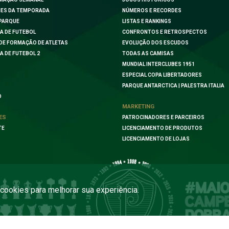
ES DA TEMPORADA
NÚMEROS E RECORDES
PARQUE
LISTAS E RANKINGS
A DE FUTEBOL
CONFRONTOS E RETROSPECTOS
DE FORMAÇÃO DE ATLETAS
EVOLUÇÃO DOS ESCUDOS
A DE FUTEBOL 2
TODAS AS CAMISAS
MUNDIAL INTERCLUBES 1951
ESPECIAL COPA LIBERTADORES
PARQUE ANTARCTICA | PALESTRA ITALIA
O
MARKETING
ES
PATROCINADORES E PARCEIROS
TE
LICENCIAMENTO DE PRODUTOS
LICENCIAMENTO DE LOJAS
a cookies para melhorar sua experiência.