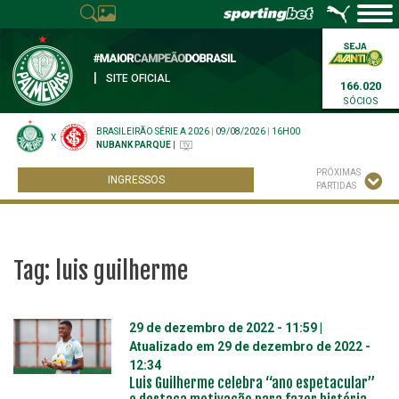
|
SITE OFICIAL
166.020
SÓCIOS
BRASILEIRÃO SÉRIE A 2026
|
09/08/2026
|
16H00
X
NUBANK PARQUE
|
PRÓXIMAS
INGRESSOS
PARTIDAS
Tag:
luis guilherme
29 de dezembro de 2022 - 11:59
|
Atualizado em
29 de dezembro de 2022 -
12:34
Luis Guilherme celebra “ano espetacular”