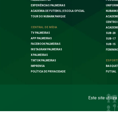
EXPERIÊNCIAS PALMEIRAS
UNIFORM
ACADEMIA DE FUTEBOL | ESCOLA OFICIAL
NUBANK 
TOUR DO NUBANK PARQUE
ACADEMI
CENTRO 
CENTRAL DE MÍDIA
ACADEMI
TV PALMEIRAS
SUB-20
APP PALMEIRAS
SUB-17
FACEBOOK PALMEIRAS
SUB-15
INSTAGRAM PALMEIRAS
FEMININ
X PALMEIRAS
ESPORT
TIKTOK PALMEIRAS
IMPRENSA
BASQUE
POLÍTICA DE PRIVACIDADE
FUTSAL
Este site utiliz