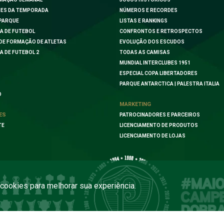
ES DA TEMPORADA
NÚMEROS E RECORDES
PARQUE
LISTAS E RANKINGS
A DE FUTEBOL
CONFRONTOS E RETROSPECTOS
DE FORMAÇÃO DE ATLETAS
EVOLUÇÃO DOS ESCUDOS
A DE FUTEBOL 2
TODAS AS CAMISAS
MUNDIAL INTERCLUBES 1951
ESPECIAL COPA LIBERTADORES
PARQUE ANTARCTICA | PALESTRA ITALIA
O
MARKETING
ES
PATROCINADORES E PARCEIROS
TE
LICENCIAMENTO DE PRODUTOS
LICENCIAMENTO DE LOJAS
a cookies para melhorar sua experiência.