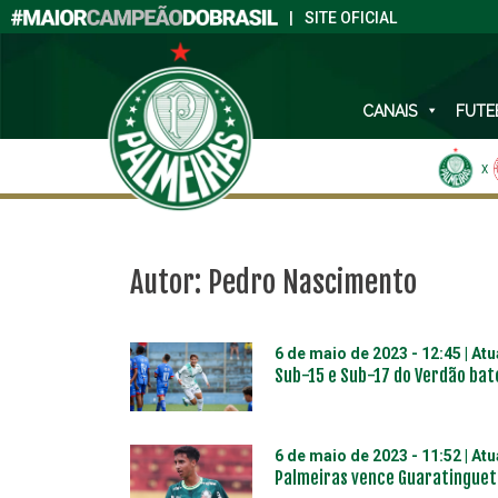
|
SITE OFICIAL
CANAIS
FUTE
X
Autor:
Pedro Nascimento
6 de maio de 2023 - 12:45
| At
Sub-15 e Sub-17 do Verdão bat
6 de maio de 2023 - 11:52
| At
Palmeiras vence Guaratingue