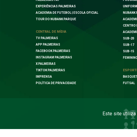
EXPERIÊNCIAS PALMEIRAS
UNIFORM
ACADEMIA DE FUTEBOL | ESCOLA OFICIAL
NUBANK 
TOUR DO NUBANK PARQUE
ACADEMI
CENTRO 
CENTRAL DE MÍDIA
ACADEMI
TV PALMEIRAS
SUB-20
APP PALMEIRAS
SUB-17
FACEBOOK PALMEIRAS
SUB-15
INSTAGRAM PALMEIRAS
FEMININ
X PALMEIRAS
ESPORT
TIKTOK PALMEIRAS
IMPRENSA
BASQUE
POLÍTICA DE PRIVACIDADE
FUTSAL
Este site utiliz