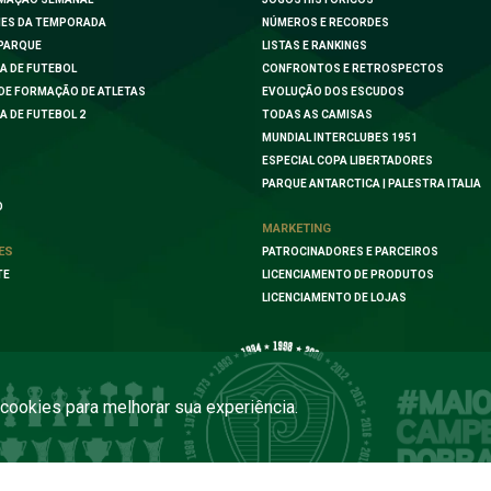
ES DA TEMPORADA
NÚMEROS E RECORDES
PARQUE
LISTAS E RANKINGS
A DE FUTEBOL
CONFRONTOS E RETROSPECTOS
DE FORMAÇÃO DE ATLETAS
EVOLUÇÃO DOS ESCUDOS
A DE FUTEBOL 2
TODAS AS CAMISAS
MUNDIAL INTERCLUBES 1951
ESPECIAL COPA LIBERTADORES
PARQUE ANTARCTICA | PALESTRA ITALIA
O
MARKETING
ES
PATROCINADORES E PARCEIROS
TE
LICENCIAMENTO DE PRODUTOS
LICENCIAMENTO DE LOJAS
a cookies para melhorar sua experiência.