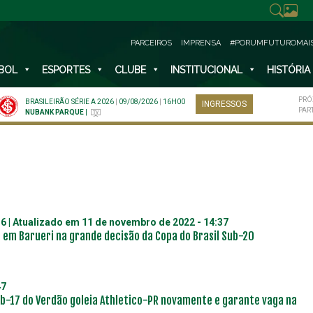
PARCEIROS
IMPRENSA
#PORUMFUTUROMAI
BOL
ESPORTES
CLUBE
INSTITUCIONAL
HISTÓRIA
PRÓ
BRASILEIRÃO SÉRIE A 2026
|
09/08/2026
|
16H00
INGRESSOS
PAR
NUBANK PARQUE
|
36
| Atualizado em
11 de novembro de 2022 - 14:37
em Barueri na grande decisão da Copa do Brasil Sub-20
47
ub-17 do Verdão goleia Athletico-PR novamente e garante vaga na