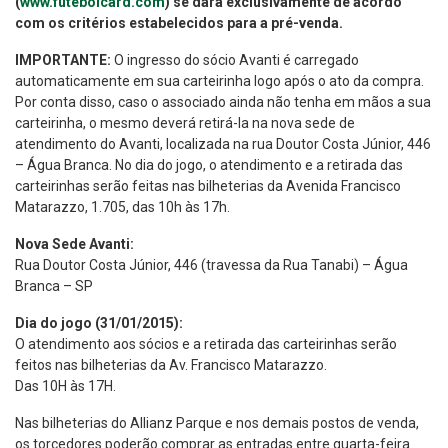
(
www.futebolcard.com
) se dará exclusivamente de acordo
com os critérios estabelecidos para a pré-venda.
IMPORTANTE:
O ingresso do sócio Avanti é carregado
automaticamente em sua carteirinha logo após o ato da compra.
Por conta disso, caso o associado ainda não tenha em mãos a sua
carteirinha, o mesmo deverá retirá-la na nova sede de
atendimento do Avanti, localizada na rua Doutor Costa Júnior, 446
– Água Branca. No dia do jogo, o atendimento e a retirada das
carteirinhas serão feitas nas bilheterias da Avenida Francisco
Matarazzo, 1.705, das 10h às 17h.
Nova Sede Avanti:
Rua Doutor Costa Júnior, 446 (travessa da Rua Tanabi) – Água
Branca – SP
Dia do jogo (31/01/2015):
O atendimento aos sócios e a retirada das carteirinhas serão
feitos nas bilheterias da Av. Francisco Matarazzo.
Das 10H às 17H.
Nas bilheterias do Allianz Parque e nos demais postos de venda,
os torcedores poderão comprar as entradas entre quarta-feira