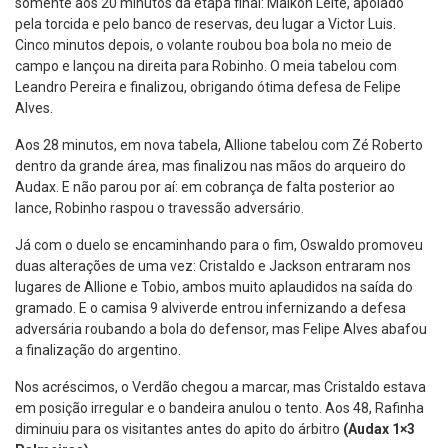
somente aos 20 minutos da etapa final: Maikon Leite, apoiado
pela torcida e pelo banco de reservas, deu lugar a Victor Luis.
Cinco minutos depois, o volante roubou boa bola no meio de
campo e lançou na direita para Robinho. O meia tabelou com
Leandro Pereira e finalizou, obrigando ótima defesa de Felipe
Alves.
Aos 28 minutos, em nova tabela, Allione tabelou com Zé Roberto
dentro da grande área, mas finalizou nas mãos do arqueiro do
Audax. E não parou por aí: em cobrança de falta posterior ao
lance, Robinho raspou o travessão adversário.
Já com o duelo se encaminhando para o fim, Oswaldo promoveu
duas alterações de uma vez: Cristaldo e Jackson entraram nos
lugares de Allione e Tobio, ambos muito aplaudidos na saída do
gramado. E o camisa 9 alviverde entrou infernizando a defesa
adversária roubando a bola do defensor, mas Felipe Alves abafou
a finalização do argentino.
Nos acréscimos, o Verdão chegou a marcar, mas Cristaldo estava
em posição irregular e o bandeira anulou o tento. Aos 48, Rafinha
diminuiu para os visitantes antes do apito do árbitro
(Audax 1×3