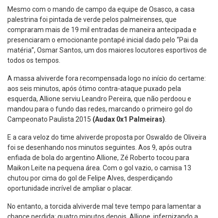
Mesmo com o mando de campo da equipe de Osasco, a casa
palestrina foi pintada de verde pelos palmeirenses, que
compraram mais de 19 mil entradas de maneira antecipada e
presenciaram o emocionante pontapé inicial dado pelo “Pai da
matéria”, Osmar Santos, um dos maiores locutores esportivos de
todos os tempos.
A massa alviverde fora recompensada logo no início do certame:
aos seis minutos, após ótimo contra-ataque puxado pela
esquerda, Allione serviu Leandro Pereira, que não perdoou e
mandou para o fundo das redes, marcando o primeiro gol do
Campeonato Paulista 2015
(Audax 0x1 Palmeiras)
.
E a cara veloz do time alviverde proposta por Oswaldo de Oliveira
foi se desenhando nos minutos seguintes. Aos 9, após outra
enfiada de bola do argentino Allione, Zé Roberto tocou para
Maikon Leite na pequena área. Com o gol vazio, o camisa 13
chutou por cima do gol de Felipe Alves, desperdiçando
oportunidade incrível de ampliar o placar.
No entanto, a torcida alviverde mal teve tempo para lamentar a
chance perdida: quatro minutos depois, Allione, infernizando a