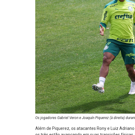
Os jogadores Gabriel Veron e Joaquín Piquerez (à direita) dura
Além de Piquerez, os atacantes Rony e Luiz Adrian
os três estão avançando em suas transições físicas.