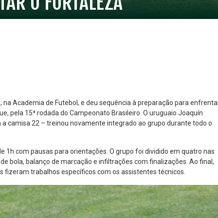
TAR O FORTALEZA
), na Academia de Futebol, e deu sequência à preparação para enfrenta
rque, pela 15ª rodada do Campeonato Brasileiro. O uruguaio Joaquín
 a camisa 22 – treinou novamente integrado ao grupo durante todo o
NO ESPECIAL
PLANO PRATA SUPERIOR
23
85
R$
,01
R$
,52
e 1h com pausas para orientações. O grupo foi dividido em quatro nas
bola, balanço de marcação e infiltrações com finalizações. Ao final,
s fizeram trabalhos específicos com os assistentes técnicos.