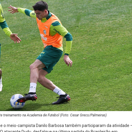
nte treinamento na Academia de Futebol (Foto: Cesar Greco/Palmeiras)
o e o meio-campista Danilo Barbosa também participaram da atividade 
 O atacante Dudu, desfalque na última partida do Brasileirão em