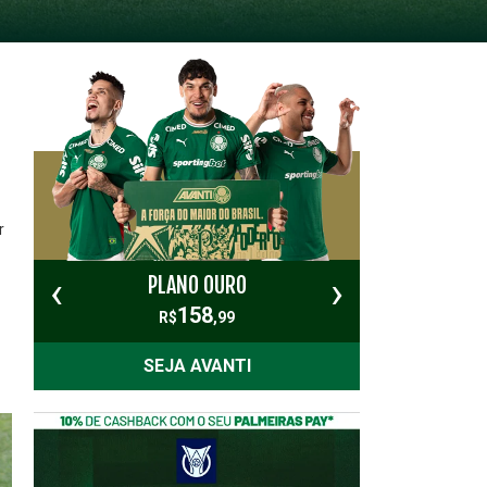
r
‹
›
PLANO OURO
PL
158
R$
,99
SEJA AVANTI