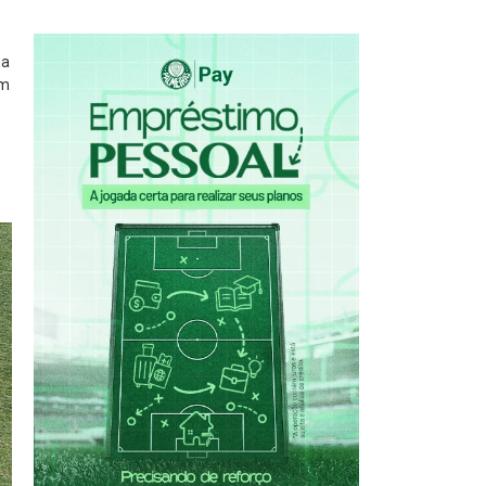
ma
um