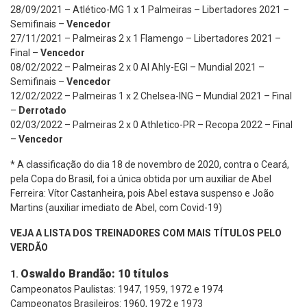
28/09/2021 – Atlético-MG 1 x 1 Palmeiras – Libertadores 2021 –
Semifinais –
Vencedor
27/11/2021 – Palmeiras 2 x 1 Flamengo – Libertadores 2021 –
Final –
Vencedor
08/02/2022 – Palmeiras 2 x 0 Al Ahly-EGI – Mundial 2021 –
Semifinais –
Vencedor
12/02/2022 – Palmeiras 1 x 2 Chelsea-ING – Mundial 2021 – Final
–
Derrotado
02/03/2022 – Palmeiras 2 x 0 Athletico-PR – Recopa 2022 – Final
–
Vencedor
* A classificação do dia 18 de novembro de 2020, contra o Ceará,
pela Copa do Brasil, foi a única obtida por um auxiliar de Abel
Ferreira: Vítor Castanheira, pois Abel estava suspenso e João
Martins (auxiliar imediato de Abel, com Covid-19)
VEJA A LISTA DOS TREINADORES COM MAIS TÍTULOS PELO
VERDÃO
Oswaldo Brandão: 10 títulos
1.
Campeonatos Paulistas: 1947, 1959, 1972 e 1974
Campeonatos Brasileiros: 1960, 1972 e 1973