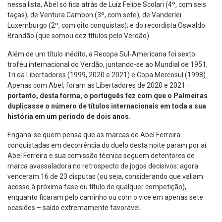
nessa lista, Abel só fica atrás de Luiz Felipe Scolari (4º, com seis
taças); de Ventura Cambon (3º, com sete); de Vanderlei
Luxemburgo (2º, com oito conquistas); e do recordista Oswaldo
Brandão (que somou dez títulos pelo Verdão).
Além de um título inédito, a Recopa Sul-Americana foi sexto
troféu internacional do Verdão, juntando-se ao Mundial de 1951,
Tri da Libertadores (1999, 2020 e 2021) e Copa Mercosul (1998).
Apenas com Abel, foram as Libertadores de 2020 e 2021 –
portanto, desta forma, o português fez com que o Palmeiras
duplicasse o número de títulos internacionais em toda a sua
história em um período de dois anos.
Engana-se quem pensa que as marcas de Abel Ferreira
conquistadas em decorrência do duelo desta noite param por aí.
Abel Ferreira e sua comissão técnica seguem detentores de
marca avassaladora no retrospecto de jogos decisivos: agora
venceram 16 de 23 disputas (ou seja, considerando que valiam
acesso à próxima fase ou título de qualquer competição),
enquanto ficaram pelo caminho ou com o vice em apenas sete
ocasiões – saldo extremamente favorável.