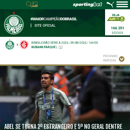
|
SITE OFICIAL
166.251
SÓCIOS
BRASILEIRÃO SÉRIE A 2026
|
09/08/2026
|
16H00
X
NUBANK PARQUE
|
PRÓXIMAS
PARTIDAS
ABEL SE TORNA 2º ESTRANGEIRO E 5º NO GERAL DENTRE