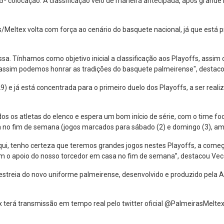
ª colocação. A classificação veio de maneira antecipada, após grande 
eltex volta com força ao cenário do basquete nacional, já que está pr
ssa. Tínhamos como objetivo inicial a classificação aos Playoffs, assim
s assim podemos honrar as tradições do basquete palmeirense", destaco
) e já está concentrada para o primeiro duelo dos Playoffs, a ser real
odos os atletas do elenco e espera um bom início de série, com o time f
a no fim de semana (jogos marcados para sábado (2) e domingo (3), am
i, tenho certeza que teremos grandes jogos nestes Playoffs, a começar
om o apoio do nosso torcedor em casa no fim de semana”, destacou Vec
 a estreia do novo uniforme palmeirense, desenvolvido e produzido pel
.
terá transmissão em tempo real pelo twitter oficial @PalmeirasMeltex 