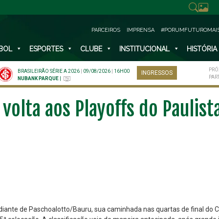
PARCEIROS
IMPRENSA
#PORUMFUTUROMAI
BOL
ESPORTES
CLUBE
INSTITUCIONAL
HISTÓRIA
PRÓ
BRASILEIRÃO SÉRIE A 2026
|
09/08/2026
|
16H00
INGRESSOS
PAR
NUBANK PARQUE
|
volta aos Playoffs do Paulis
, diante de Paschoalotto/Bauru, sua caminhada nas quartas de final do