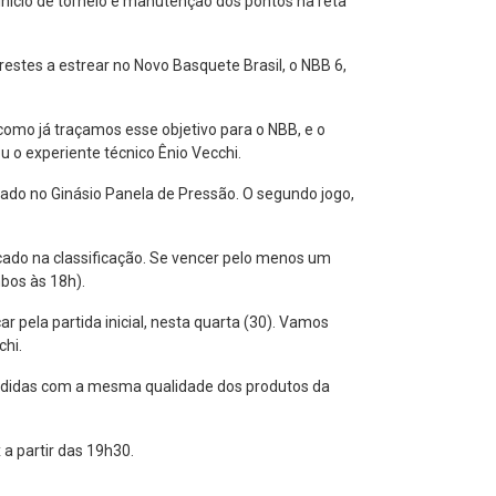
início de torneio e manutenção dos pontos na reta
estes a estrear no Novo Basquete Brasil, o NBB 6,
 como já traçamos esse objetivo para o NBB, e o
u o experiente técnico Ênio Vecchi.
izado no Ginásio Panela de Pressão. O segundo jogo,
ocado na classificação. Se vencer pelo menos um
bos às 18h).
 pela partida inicial, nesta quarta (30). Vamos
chi.
a Adidas com a mesma qualidade dos produtos da
a partir das 19h30.