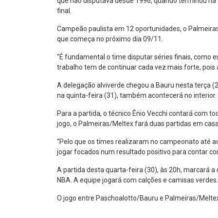
que não disputava desde 1996, quando terminou na 5
final.
Campeão paulista em 12 oportunidades, o Palmeiras/M
que começa no próximo dia 09/11.
"É fundamental o time disputar séries finais, como e
trabalho tem de continuar cada vez mais forte, poi
A delegação alviverde chegou a Bauru nesta terça (29
na quinta-feira (31), também acontecerá no interior.
Para a partida, o técnico Ênio Vecchi contará com t
jogo, o Palmeiras/Meltex fará duas partidas em cas
“Pelo que os times realizaram no campeonato até aqu
jogar focados num resultado positivo para contar c
A partida desta quarta-feira (30), às 20h, marcará
NBA. A equipe jogará com calções e camisas verdes
O jogo entre Paschoalotto/Bauru e Palmeiras/Meltex 