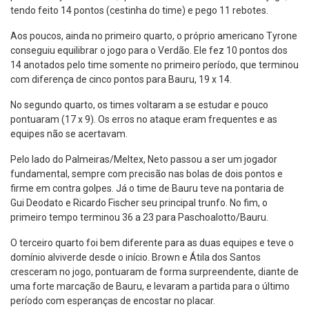
tendo feito 14 pontos (cestinha do time) e pego 11 rebotes.
Aos poucos, ainda no primeiro quarto, o próprio americano Tyrone
conseguiu equilibrar o jogo para o Verdão. Ele fez 10 pontos dos
14 anotados pelo time somente no primeiro período, que terminou
com diferença de cinco pontos para Bauru, 19 x 14.
No segundo quarto, os times voltaram a se estudar e pouco
pontuaram (17 x 9). Os erros no ataque eram frequentes e as
equipes não se acertavam.
Pelo lado do Palmeiras/Meltex, Neto passou a ser um jogador
fundamental, sempre com precisão nas bolas de dois pontos e
firme em contra golpes. Já o time de Bauru teve na pontaria de
Gui Deodato e Ricardo Fischer seu principal trunfo. No fim, o
primeiro tempo terminou 36 a 23 para Paschoalotto/Bauru.
O terceiro quarto foi bem diferente para as duas equipes e teve o
domínio alviverde desde o início. Brown e Átila dos Santos
cresceram no jogo, pontuaram de forma surpreendente, diante de
uma forte marcação de Bauru, e levaram a partida para o último
período com esperanças de encostar no placar.