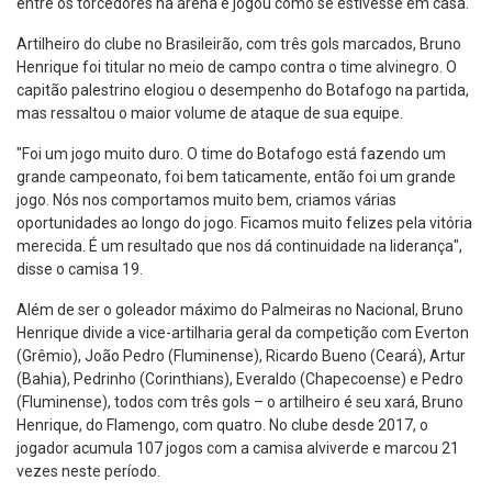
entre os torcedores na arena e jogou como se estivesse em casa.
Artilheiro do clube no Brasileirão, com três gols marcados, Bruno
Henrique foi titular no meio de campo contra o time alvinegro. O
capitão palestrino elogiou o desempenho do Botafogo na partida,
mas ressaltou o maior volume de ataque de sua equipe.
"Foi um jogo muito duro. O time do Botafogo está fazendo um
grande campeonato, foi bem taticamente, então foi um grande
jogo. Nós nos comportamos muito bem, criamos várias
oportunidades ao longo do jogo. Ficamos muito felizes pela vitória
merecida. É um resultado que nos dá continuidade na liderança",
disse o camisa 19.
Além de ser o goleador máximo do Palmeiras no Nacional, Bruno
Henrique divide a vice-artilharia geral da competição com Everton
(Grêmio), João Pedro (Fluminense), Ricardo Bueno (Ceará), Artur
(Bahia), Pedrinho (Corinthians), Everaldo (Chapecoense) e Pedro
(Fluminense), todos com três gols – o artilheiro é seu xará, Bruno
Henrique, do Flamengo, com quatro. No clube desde 2017, o
jogador acumula 107 jogos com a camisa alviverde e marcou 21
vezes neste período.