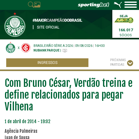
|
SITE OFICIAL
166.017
SÓCIOS
BRASILEIRÃO SÉRIE A 2026
|
09/08/2026
|
16H00
X
NUBANK PARQUE
|
PRÓXIMAS
INGRESSOS
PARTIDAS
Com Bruno César, Verdão treina e
define relacionados para pegar
Vilhena
1 de abril de 2014 - 19:02
Agência Palmeiras
Luan de Sousa