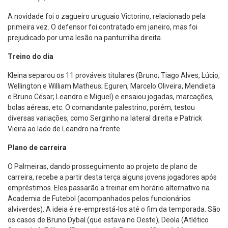
A novidade foi o zagueiro uruguaio Victorino, relacionado pela
primeira vez. O defensor foi contratado em janeiro, mas foi
prejudicado por uma lesão na panturrilha direita.
Treino do dia
Kleina separou os 11 prováveis titulares (Bruno; Tiago Alves, Lúcio,
Wellington e William Matheus; Eguren, Marcelo Oliveira, Mendieta
e Bruno César; Leandro e Miguel) e ensaiou jogadas, marcações,
bolas aéreas, etc. O comandante palestrino, porém, testou
diversas variações, como Serginho na lateral direita e Patrick
Vieira ao lado de Leandro na frente.
Plano de carreira
O Palmeiras, dando prosseguimento ao projeto de plano de
carreira, recebe a partir desta terça alguns jovens jogadores após
empréstimos. Eles passarão a treinar em horário alternativo na
Academia de Futebol (acompanhados pelos funcionários
alviverdes). A ideia é re-emprestá-los até o fim da temporada. São
os casos de Bruno Dybal (que estava no Oeste), Deola (Atlético