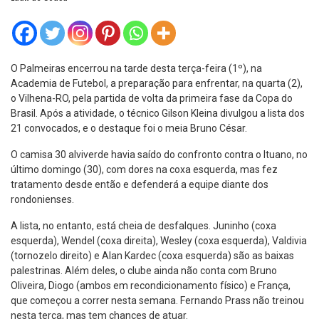
O Palmeiras encerrou na tarde desta terça-feira (1º), na
Academia de Futebol, a preparação para enfrentar, na quarta (2),
o Vilhena-RO, pela partida de volta da primeira fase da Copa do
Brasil. Após a atividade, o técnico Gilson Kleina divulgou a lista dos
21 convocados, e o destaque foi o meia Bruno César.
O camisa 30 alviverde havia saído do confronto contra o Ituano, no
último domingo (30), com dores na coxa esquerda, mas fez
tratamento desde então e defenderá a equipe diante dos
rondonienses.
A lista, no entanto, está cheia de desfalques. Juninho (coxa
esquerda), Wendel (coxa direita), Wesley (coxa esquerda), Valdivia
(tornozelo direito) e Alan Kardec (coxa esquerda) são as baixas
palestrinas. Além deles, o clube ainda não conta com Bruno
Oliveira, Diogo (ambos em recondicionamento físico) e França,
que começou a correr nesta semana. Fernando Prass não treinou
nesta terça, mas tem chances de atuar.