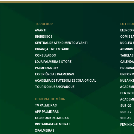
TORCEDOR
FUTEBO
AVANTI
ELENCO 
INGRESSOS
COMISSÃ
CENTRAL DE ATENDIMENTO AVANTI
NÚCLEO 
CRIANÇAS NO ESTÁDIO
ADMINIS
CONSULADOS
TABELAS
LOJA PALMEIRAS STORE
CALENDÁ
PALMEIRAS PAY
PROGRA
EXPERIÊNCIAS PALMEIRAS
UNIFORM
ACADEMIA DE FUTEBOL | ESCOLA OFICIAL
NUBANK 
TOUR DO NUBANK PARQUE
ACADEMI
CENTRO 
CENTRAL DE MÍDIA
ACADEMI
TV PALMEIRAS
SUB-20
APP PALMEIRAS
SUB-17
FACEBOOK PALMEIRAS
SUB-15
INSTAGRAM PALMEIRAS
FEMININ
X PALMEIRAS