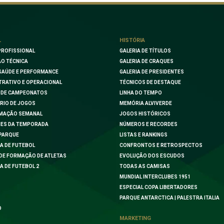
L
HISTÓRIA
PROFISSIONAL
GALERIA DE TÍTULOS
O TÉCNICA
GALERIA DE CRAQUES
SAÚDE E PERFORMANCE
GALERIA DE PRESIDENTES
TRATIVO E OPERACIONAL
TÉCNICOS DE DESTAQUE
 DE CAMPEONATOS
LINHA DO TEMPO
RIO DE JOGOS
MEMÓRIA ALVIVERDE
MAÇÃO SEMANAL
JOGOS HISTÓRICOS
ES DA TEMPORADA
NÚMEROS E RECORDES
PARQUE
LISTAS E RANKINGS
A DE FUTEBOL
CONFRONTOS E RETROSPECTOS
DE FORMAÇÃO DE ATLETAS
EVOLUÇÃO DOS ESCUDOS
A DE FUTEBOL 2
TODAS AS CAMISAS
MUNDIAL INTERCLUBES 1951
ESPECIAL COPA LIBERTADORES
PARQUE ANTARCTICA | PALESTRA ITALIA
O
MARKETING