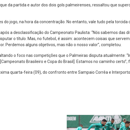
aque da partida e autor dos dois gols palmeirenses, ressaltou que supe
es do jogo, na hora da concentração. No entanto, vale tudo pela torcida 
 após a desclassificação do Campeonato Paulista: “Nós sabemos das difi
putar o título. Mas, no futebol, é assim: acontecem coisas que servem
dor. Perdemos alguns objetivos, mas não o nosso valor”, completou.
altando o foco nas competições que o Palmeiras disputa atualmente: 
ampeonato Brasileiro e Copa do Brasil]. Estamos no caminho certo”, fi
óxima quarta-feira (09), do confronto entre Sampaio Corrêa e Interporto