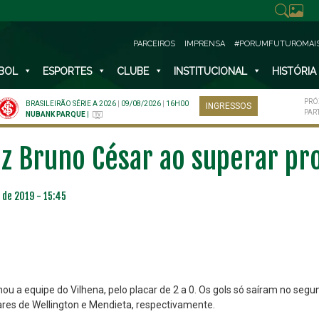
PARCEIROS
IMPRENSA
#PORUMFUTUROMAI
BOL
ESPORTES
CLUBE
INSTITUCIONAL
HISTÓRIA
PRÓ
BRASILEIRÃO SÉRIE A 2026
|
09/08/2026
|
16H00
INGRESSOS
PAR
NUBANK PARQUE
|
 diz Bruno César ao superar p
 de 2019 - 15:45
ou a equipe do Vilhena, pelo placar de 2 a 0. Os gols só saíram no seg
gares de Wellington e Mendieta, respectivamente.