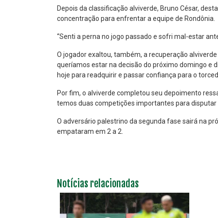
Depois da classificação alviverde, Bruno César, dest
concentração para enfrentar a equipe de Rondônia.
“Senti a perna no jogo passado e sofri mal-estar ant
O jogador exaltou, também, a recuperação alviverde
queríamos estar na decisão do próximo domingo e dis
hoje para readquirir e passar confiança para o torce
Por fim, o alviverde completou seu depoimento ress
temos duas competições importantes para disputar [C
O adversário palestrino da segunda fase sairá na pr
empataram em 2 a 2.
Notícias relacionadas