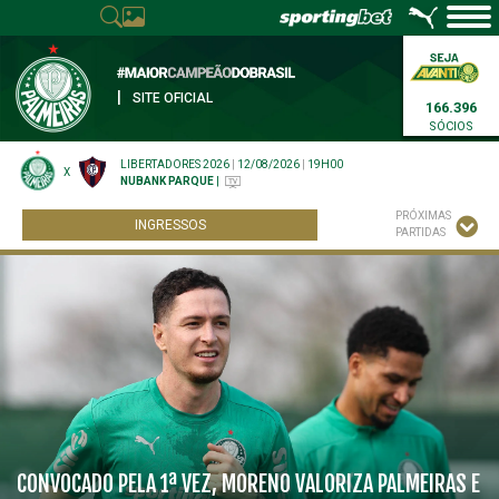
|
SITE OFICIAL
166.396
SÓCIOS
LIBERTADORES 2026
|
12/08/2026
|
19H00
X
NUBANK PARQUE
|
PRÓXIMAS
INGRESSOS
PARTIDAS
CONVOCADO PELA 1ª VEZ, MORENO VALORIZA PALMEIRAS E