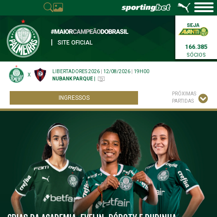
|
SITE OFICIAL
166.385
SÓCIOS
LIBERTADORES 2026
|
12/08/2026
|
19H00
X
NUBANK PARQUE
|
PRÓXIMAS
INGRESSOS
PARTIDAS