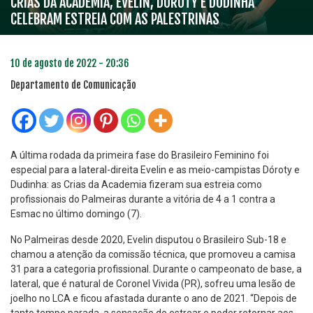
CRIAS DA ACADEMIA, EVELIN, DÓROTY E DUDINHA
CELEBRAM ESTREIA COM AS PALESTRINAS
10 de agosto de 2022 - 20:36
Departamento de Comunicação
A última rodada da primeira fase do Brasileiro Feminino foi
especial para a lateral-direita Evelin e as meio-campistas Dóroty e
Dudinha: as Crias da Academia fizeram sua estreia como
profissionais do Palmeiras durante a vitória de 4 a 1 contra a
Esmac no último domingo (7).
No Palmeiras desde 2020, Evelin disputou o Brasileiro Sub-18 e
chamou a atenção da comissão técnica, que promoveu a camisa
31 para a categoria profissional. Durante o campeonato de base, a
lateral, que é natural de Coronel Vivida (PR), sofreu uma lesão de
joelho no LCA e ficou afastada durante o ano de 2021. “Depois de
tanto tempo parada, a sensação de estrear e poder retornar aos