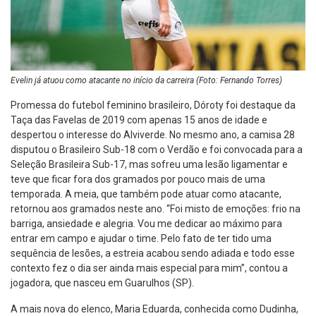
Evelin já atuou como atacante no início da carreira (Foto: Fernando Torres)
Promessa do futebol feminino brasileiro, Dóroty foi destaque da
Taça das Favelas de 2019 com apenas 15 anos de idade e
despertou o interesse do Alviverde. No mesmo ano, a camisa 28
disputou o Brasileiro Sub-18 com o Verdão e foi convocada para a
Seleção Brasileira Sub-17, mas sofreu uma lesão ligamentar e
teve que ficar fora dos gramados por pouco mais de uma
temporada. A meia, que também pode atuar como atacante,
retornou aos gramados neste ano. “Foi misto de emoções: frio na
barriga, ansiedade e alegria. Vou me dedicar ao máximo para
entrar em campo e ajudar o time. Pelo fato de ter tido uma
sequência de lesões, a estreia acabou sendo adiada e todo esse
contexto fez o dia ser ainda mais especial para mim”, contou a
jogadora, que nasceu em Guarulhos (SP).
A mais nova do elenco, Maria Eduarda, conhecida como Dudinha,