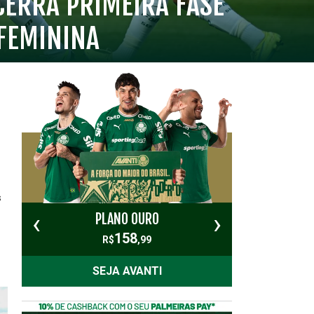
CERRA PRIMEIRA FASE
FEMININA
s
‹
›
PLANO OURO
PL
158
R$
,99
SEJA AVANTI