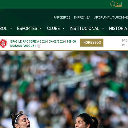
PARCEIROS
IMPRENSA
#PORUMFUTUROMAI
BOL
ESPORTES
CLUBE
INSTITUCIONAL
HISTÓRIA
PRÓ
BRASILEIRÃO SÉRIE A 2026
|
09/08/2026
|
16H00
INGRESSOS
PAR
NUBANK PARQUE
|