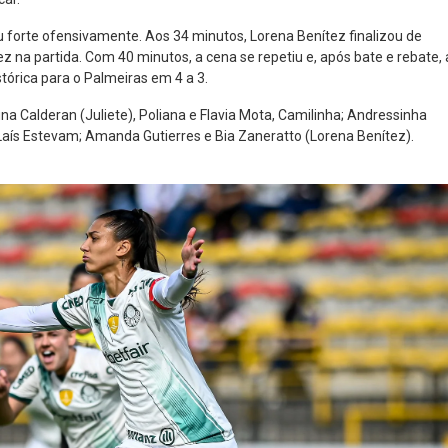
u forte ofensivamente. Aos 34 minutos, Lorena Benítez finalizou de
vez na partida. Com 40 minutos, a cena se repetiu e, após bate e rebate, 
stórica para o Palmeiras em 4 a 3.
na Calderan (Juliete), Poliana e Flavia Mota, Camilinha; Andressinha
 Laís Estevam; Amanda Gutierres e Bia Zaneratto (Lorena Benítez).