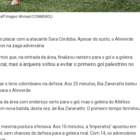
: Staff Images Woman/CONMEBOL)
u o placar com a atacante Sara Córdoba. Apesar do susto, o Alviverde
os na zaga adversária.
s que, na entrada da área, finalizou rasteiro para o gol e a goleira
car, mas a arqueira voltou a evitar o primeiro gol palestrino no
lar o time colombiano na defesa. Aos 25 minutos, Bia Zaneratto bateu
para o Alviverde.
a da área com endereço certo para o gol, mas o goleira do Atlético
 em nova batida, desta vez, de Bia Zaneratto. O primeiro tempo termino
 a mesma postura ofensiva. Aos 10 minutos, a ‘Imperatriz’ apostou em
, sem chances de defesa para a goleira rival. Com 14, os adversários
car.