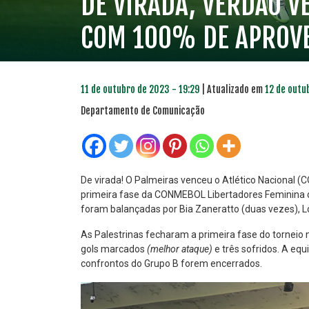
DE VIRADA, VERDÃO V
COM 100% DE APROVE
11 de outubro de 2023 - 19:29
| Atualizado em
12 de outu
Departamento de Comunicação
De virada! O Palmeiras venceu o Atlético Nacional (CO
primeira fase da CONMEBOL Libertadores Feminina d
foram balançadas por Bia Zaneratto (duas vezes), Lo
PLANO PRATA
PLA
46
As Palestrinas fecharam a primeira fase do torneio n
R$
,04
gols marcados
(melhor ataque)
e três sofridos. A equ
confrontos do Grupo B forem encerrados.