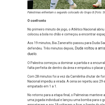
Palestrinas enfrentam o segundo colocado do Grupo B (Foto
O confronto
No primeiro minuto de jogo, o Atlético Nacional abri
colocou a bola no chão e começou a encontrar espaç
Aos 19 minutos, Bia Zaneratto passou para Duda Santo
Duda voltou a arris
defendeu. Três minutos depois,
duelo.
O Palestra começou a dominar a partida e a encurra
falta perfeita de dentro da área e empatou o placar 
Com 28 minutos foi a vez da Camilinha chutar de for
Nacional impediu a virada. A cena se repetiu aos 29
empatado em 1 a 1.
No retorno para a etapa final, o Palmeiras manteve
uma jogada individual e lançou uma bomba para o gol
empataram e aos 19 voltaram a ficar a frente do pla