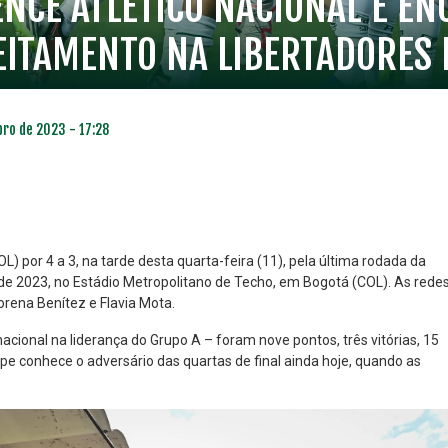
ENCE ATLÉTICO NACIONAL E EN
ITAMENTO NA LIBERTADORES 
bro de 2023 - 17:28
L) por 4 a 3, na tarde desta quarta-feira (11), pela última rodada da
e 2023, no Estádio Metropolitano de Techo, em Bogotá (COL). As rede
rena Benítez e Flavia Mota.
NO ESPECIAL
PLANO PRATA SUPERIOR
23
85
acional na liderança do Grupo A – foram nove pontos, três vitórias, 15
R$
,01
R$
,52
ipe conhece o adversário das quartas de final ainda hoje, quando as