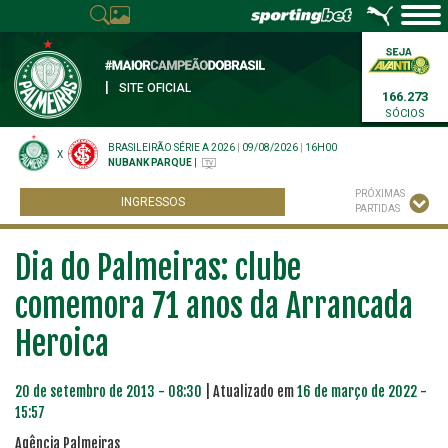
|
SITE OFICIAL
166.273
SÓCIOS
BRASILEIRÃO SÉRIE A 2026
|
09/08/2026
|
16H00
X
NUBANK PARQUE
|
PRÓXIMAS
INGRESSOS
PARTIDAS
Dia do Palmeiras: clube
comemora 71 anos da Arrancada
Heroica
20 de setembro de 2013 - 08:30
| Atualizado em
16 de março de 2022 -
15:57
Agência Palmeiras