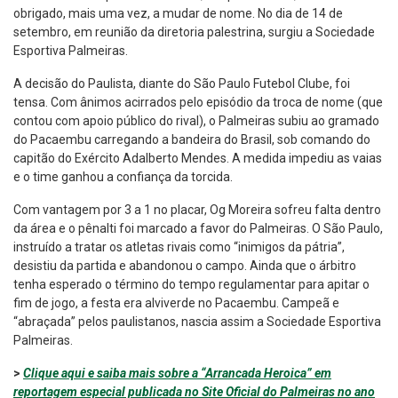
obrigado, mais uma vez, a mudar de nome. No dia de 14 de
setembro, em reunião da diretoria palestrina, surgiu a Sociedade
Esportiva Palmeiras.
A decisão do Paulista, diante do São Paulo Futebol Clube, foi
tensa. Com ânimos acirrados pelo episódio da troca de nome (que
contou com apoio público do rival), o Palmeiras subiu ao gramado
do Pacaembu carregando a bandeira do Brasil, sob comando do
capitão do Exército Adalberto Mendes. A medida impediu as vaias
e o time ganhou a confiança da torcida.
Com vantagem por 3 a 1 no placar, Og Moreira sofreu falta dentro
da área e o pênalti foi marcado a favor do Palmeiras. O São Paulo,
instruído a tratar os atletas rivais como “inimigos da pátria”,
desistiu da partida e abandonou o campo. Ainda que o árbitro
tenha esperado o término do tempo regulamentar para apitar o
fim de jogo, a festa era alviverde no Pacaembu. Campeã e
“abraçada” pelos paulistanos, nascia assim a Sociedade Esportiva
Palmeiras.
>
Clique aqui e saiba mais sobre a “Arrancada Heroica” em
reportagem especial publicada no Site Oficial do Palmeiras no ano