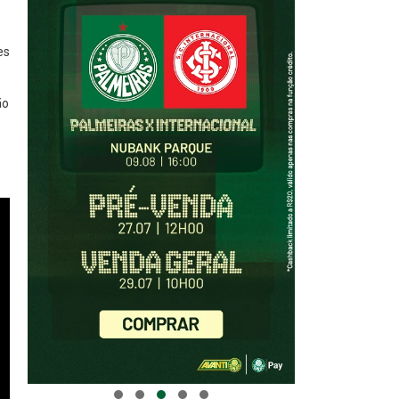
es
ão