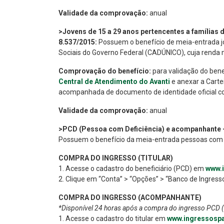
Validade da comprovação:
anual
>Jovens de 15 a 29 anos pertencentes a famílias d
8.537/2015:
Possuem o benefício de meia-entrada jo
Sociais do Governo Federal (CADÚNICO), cuja renda m
Comprovação do benefício:
para validação do bene
Central de Atendimento do Avanti
e anexar a Carte
acompanhada de documento de identidade oficial c
Validade da comprovação:
anual
>PCD (Pessoa com Deficiência) e acompanhante – 
Possuem o benefício da meia-entrada pessoas com 
COMPRA DO INGRESSO (TITULAR)
1. Acesse o cadastro do beneficiário (PCD) em
www.
2. Clique em “Conta” > “Opções” > “Banco de Ingresso
COMPRA DO INGRESSO (ACOMPANHANTE)
*Disponível 24 horas após a compra do ingresso PCD (o
1. Acesse o cadastro do titular em
www.ingressospa