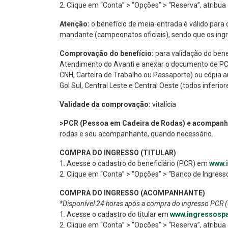
2. Clique em “Conta” > “Opções” > “Reserva”, atribu
Atenção:
o benefício de meia-entrada é válido par
mandante (campeonatos oficiais), sendo que os ing
Comprovação do benefício:
para validação do bene
Atendimento do Avanti e anexar o documento de PCD
CNH, Carteira de Trabalho ou Passaporte) ou cópia 
Gol Sul, Central Leste e Central Oeste (todos inferior
Validade da comprovação:
vitalícia
>PCR (Pessoa em Cadeira de Rodas) e acompanh
rodas e seu acompanhante, quando necessário.
COMPRA DO INGRESSO (TITULAR)
1. Acesse o cadastro do beneficiário (PCR) em
www.
2. Clique em “Conta” > “Opções” > “Banco de Ingresso
COMPRA DO INGRESSO (ACOMPANHANTE)
*Disponível 24 horas após a compra do ingresso PCR (ou
1. Acesse o cadastro do titular em
www.ingressospa
2. Clique em “Conta” > “Opções” > “Reserva”, atribu