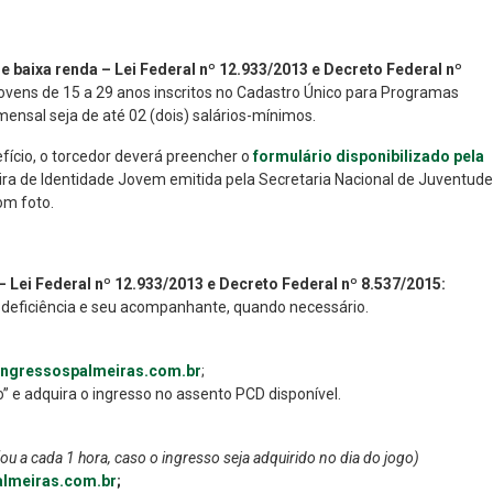
e baixa renda – Lei Federal nº 12.933/2013 e Decreto Federal nº
vens de 15 a 29 anos inscritos no Cadastro Único para Programas
ensal seja de até 02 (dois) salários-mínimos.
fício, o torcedor deverá preencher o
formulário disponibilizado pela
ira de Identidade Jovem emitida pela Secretaria Nacional de Juventude
om foto.
Lei Federal nº 12.933/2013 e Decreto Federal nº 8.537/2015:
deficiência e seu acompanhante, quando necessário.
ingressospalmeiras.com.br
;
” e adquira o ingresso no assento PCD disponível.
u a cada 1 hora, caso o ingresso seja adquirido no dia do jogo)
lmeiras.com.br
;