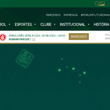
PARCEIROS
IMPRENSA
#PORUMFUTUROMAI
BOL
ESPORTES
CLUBE
INSTITUCIONAL
HISTÓRIA
PRÓ
BRASILEIRÃO SÉRIE A 2026
|
09/08/2026
|
16H00
INGRESSOS
PAR
NUBANK PARQUE
|