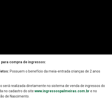
a para compra de ingressos:
letos:
Possuem o benefício da meia-entrada crianças de 2 anos
io será realizada diretamente no sistema de venda de ingressos do
a no cadastro do site
www.ingressospalmeiras.com.br
e no
dão de Nascimento.