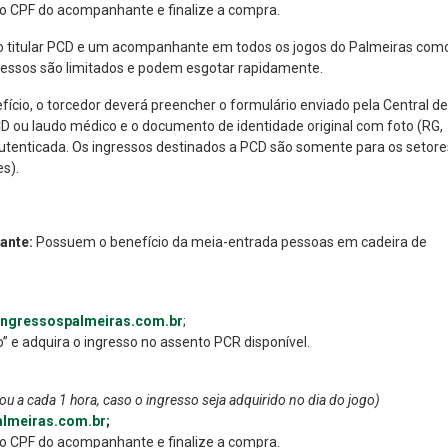
a o CPF do acompanhante e finalize a compra.
a o titular PCD e um acompanhante em todos os jogos do Palmeiras com
ressos são limitados e podem esgotar rapidamente.
fício, o torcedor deverá preencher o formulário enviado pela Central de
 ou laudo médico e o documento de identidade original com foto (RG,
autenticada. Os ingressos destinados a PCD são somente para os setore
es).
ante:
Possuem o benefício da meia-entrada pessoas em cadeira de
ingressospalmeiras.com.br
;
” e adquira o ingresso no assento PCR disponível.
 a cada 1 hora, caso o ingresso seja adquirido no dia do jogo)
lmeiras.com.br
;
a o CPF do acompanhante e finalize a compra.