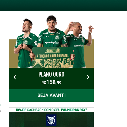
‹
›
PLANO OURO
PL
158
R$
,99
,
SEJA AVANTI
r
.
a