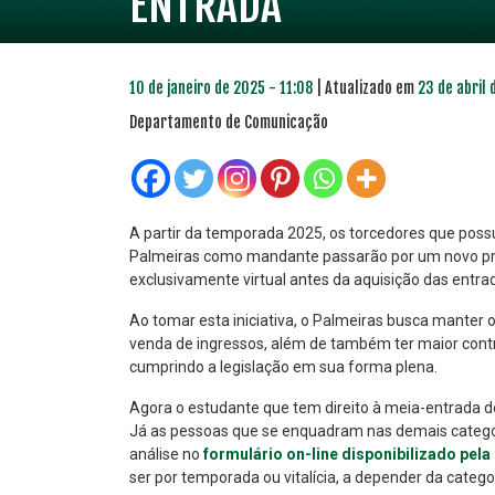
ENTRADA
10 de janeiro de 2025 - 11:08
| Atualizado em
23 de abril 
Departamento de Comunicação
A partir da temporada 2025, os torcedores que poss
Palmeiras como mandante passarão por um novo pro
exclusivamente virtual antes da aquisição das entra
PLANO PRATA
PLA
46
Ao tomar esta iniciativa, o Palmeiras busca manter
R$
,04
venda de ingressos, além de também ter maior contro
cumprindo a legislação em sua forma plena.
Agora o estudante que tem direito à meia-entrada dev
Já as pessoas que se enquadram nas demais catego
análise no
formulário on-line disponibilizado pela
ser por temporada ou vitalícia, a depender da categ