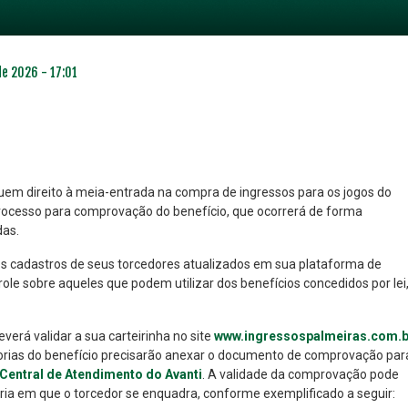
de 2026 - 17:01
uem direito à meia-entrada na compra de ingressos para os jogos do
cesso para comprovação do benefício, que ocorrerá de forma
das.
NO ESPECIAL
PLANO PRATA SUPERIOR
23
85
 os cadastros de seus torcedores atualizados em sua plataforma de
R$
,01
R$
,52
le sobre aqueles que podem utilizar dos benefícios concedidos por lei
erá validar a sua carteirinha no site
www.ingressospalmeiras.com.b
rias do benefício precisarão anexar o documento de comprovação par
 Central de Atendimento do Avanti
. A validade da comprovação pode
oria em que o torcedor se enquadra, conforme exemplificado a seguir: